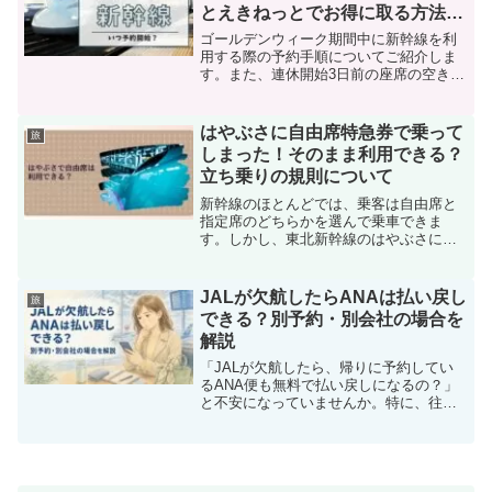
とえきねっとでお得に取る方法と
予約の流れ
ゴールデンウィーク期間中に新幹線を利
用する際の予約手順についてご紹介しま
す。また、連休開始3日前の座席の空き状
況と、開始1週間前の予約状況に関する最
新情報をお届けします。ゴールデンウィ
ークの新幹線予約開始日（みどりの窓
はやぶさに自由席特急券で乗って
旅
口）ゴールデンウィーク...
しまった！そのまま利用できる？
立ち乗りの規則について
新幹線のほとんどでは、乗客は自由席と
指定席のどちらかを選んで乗車できま
す。しかし、東北新幹線のはやぶさには
自由席が設けられていないことを知らな
い人も多いのではないでしょうか。もし
「自由席特急券ではやぶさに乗ってしま
JALが欠航したらANAは払い戻し
旅
った場合、どう対処すれば...
できる？別予約・別会社の場合を
解説
「JALが欠航したら、帰りに予約してい
るANA便も無料で払い戻しになるの？」
と不安になっていませんか。特に、往路
をJAL、復路をANAといった別会社・別
予約で手配している場合、航空会社ごと
の対応が異なるため、キャンセル料が発
生するのか判断に...