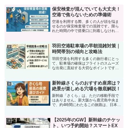
保安検査が混んでいても大丈夫！
旅
空港で焦らないための準備術
空港を利用する際、多くの人が頭を悩ま
せるのが保安検査場での混雑です。限ら
れた時間の中で搭乗口に到着しなければ
ならない状況で、検査場の長蛇の列に直
面すると不安や焦りが募ります。特に旅
行や出張などで時間に余裕がない場合に
羽田空港駐車場の早朝混雑対策｜
旅
は、数分の遅れが大きな問...
時間帯別の傾向と攻略法
羽田空港を利用する多くの旅行者にとっ
て、駐車場の確保はフライトのスムーズ
な出発に直結する大切なポイントです。
特に早朝の時間帯は、出発便が集中する
ため駐車場の混雑が発生しやすく、事前
の準備や情報収集が必要不可欠です。本
新幹線さくらのおすすめ座席は？
旅
記事では、早朝の混雑傾向...
絶景が楽しめる穴場を徹底解説！
新幹線「さくら」は、ただの移動手段で
はありません。新大阪から鹿児島中央ま
で、約4時間にわたるこの旅路は、日本の
美しい風景を車窓越しに楽しめる走る展
望台ともいえる特別な体験です。本ガイ
ドでは景色を最大限に楽しめる座席や、
【2025年のGW】新幹線のチケッ
旅
混雑を避けられる穴場の...
ト、いつ予約開始？スマートEX