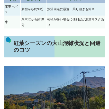
電車＋バ
新宿から約90分
渋滞回避に最適、乗り継ぎも簡単
ス
厚木ICから約30
荷物が多い場合に便利だが渋滞リスクあ
車
分
り
紅葉シーズンの大山混雑状況と回避
のコツ