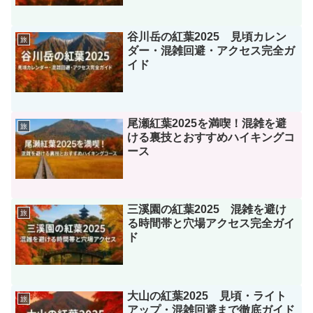
谷川岳の紅葉2025 見頃カレン
旅
ダー・混雑回避・アクセス完全ガ
イド
尾瀬紅葉2025を満喫！混雑を避
旅
ける裏技とおすすめハイキングコ
ース
三溪園の紅葉2025 混雑を避け
旅
る時間帯と穴場アクセス完全ガイ
ド
大山の紅葉2025 見頃・ライト
旅
アップ・混雑回避まで徹底ガイド