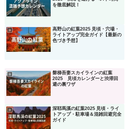
を徹底解説！
高野山の紅葉2025 見頃・穴場・
旅
ライトアップ完全ガイド【最新の
色づき予想】
磐梯吾妻スカイラインの紅葉
旅
2025 見頃カレンダーと渋滞回
避の裏ワザ
深耶馬溪の紅葉2025 見頃・ライ
旅
トアップ・駐車場＆混雑回避完全
ガイド