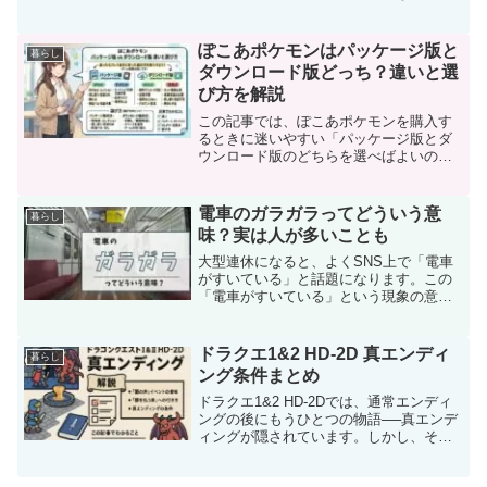
そんな経験をしたプレイヤーは少なくあ
りません。通信環境を変えても改善しな
い場合、端末やアプリの問題ではなく、
ぽこあポケモンはパッケージ版と
暮らし
サーバー...
ダウンロード版どっち？違いと選
び方を解説
この記事では、ぽこあポケモンを購入す
るときに迷いやすい「パッケージ版とダ
ウンロード版のどちらを選べばよいの
か」という疑問について解説します。ど
ちらの購入方法でもゲーム自体は同じよ
うに遊べますが、使い勝手や管理方法に
電車のガラガラってどういう意
暮らし
は違いがあります。事前にそ...
味？実は人が多いことも
大型連休になると、よくSNS上で「電車
がすいている」と話題になります。この
「電車がすいている」という現象の意味
や、実際に電車が空いているのか否かに
ついて、詳しくご説明いたします。「電
車ガラガラ」とは何か例えばゴールデン
ドラクエ1&2 HD-2D 真エンディ
暮らし
ウィーク、お盆、年末年...
ング条件まとめ
ドラクエ1&2 HD-2Dでは、通常エンディ
ングの後にもうひとつの物語──真エンデ
ィングが隠されています。しかし、その
進行条件やイベントの発生方法が明確に
示されていないため、多くのプレイヤー