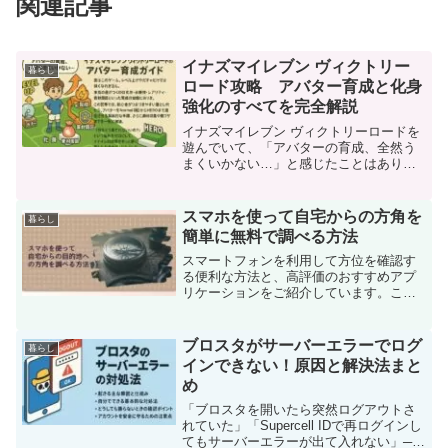
関連記事
イナズマイレブン ヴィクトリー
暮らし
ロード攻略 アバター育成と化身
強化のすべてを完全解説
イナズマイレブン ヴィクトリーロードを
遊んでいて、「アバターの育成、全然う
まくいかない…」と感じたことはありま
せんか。実はこのゲーム、レベル上げや
ガチャだけでは強くなれません。本当の
差がつくのは化身・必殺技・レアリテ
スマホを使って自宅からの方角を
暮らし
ィ・素材周回といった育成...
簡単に無料で調べる方法
スマートフォンを利用して方位を確認す
る便利な方法と、高評価のおすすめアプ
リケーションをご紹介しています。この
機会に紹介したアプリをダウンロードし
てみることをお勧めします。新しい発見
や楽しい体験が、あなたを待っているか
ブロスタがサーバーエラーでログ
暮らし
もしれません。
インできない！原因と解決法まと
め
「ブロスタを開いたら突然ログアウトさ
れていた」「Supercell IDで再ログインし
てもサーバーエラーが出て入れない」──