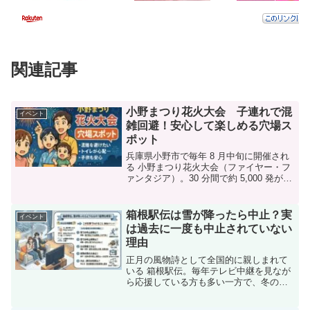
関連記事
小野まつり花火大会 子連れで混
イベント
雑回避！安心して楽しめる穴場ス
ポット
兵庫県小野市で毎年 8 月中旬に開催され
る 小野まつり花火大会（ファイヤー・フ
ァンタジア）。30 分間で約 5,000 発が一
気に打ち上がる迫力は、県内屈指のスケ
ールを誇ります。しかし来場者は 10 万人
超。小さなお子さん連れだと、「トイ
箱根駅伝は雪が降ったら中止？実
イベント
レ...
は過去に一度も中止されていない
理由
正月の風物詩として全国的に親しまれて
いる 箱根駅伝。毎年テレビ中継を見なが
ら応援している方も多い一方で、冬の屋
外競技という特性から「もし雪が降った
ら中止になるの？」「過去に中止された