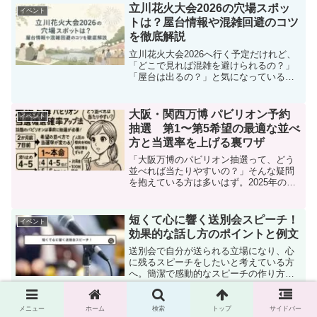
ことはあるの？」と疑問に感じたことが
立川花火大会2026の穴場スポッ
イベント
ある方もいるのではない...
トは？屋台情報や混雑回避のコツ
を徹底解説
立川花火大会2026へ行く予定だけれど、
「どこで見れば混雑を避けられるの？」
「屋台は出るの？」と気になっている方
も多いのではないでしょうか。立川花火
大会は多摩エリアを代表する人気イベン
トのため、毎年多くの来場者で賑わいま
大阪・関西万博 パビリオン予約
イベント
す。そのため、事前に...
抽選 第1〜第5希望の最適な並べ
方と当選率を上げる裏ワザ
「大阪万博のパビリオン抽選って、どう
並べれば当たりやすいの？」そんな疑問
を抱えている方は多いはず。2025年の大
阪・関西万博では、話題のパビリオンの
多くが事前予約制となっており、抽選に
当たらないと見られない館も少なくあり
短くて心に響く送別会スピーチ！
イベント
ません。しかし、第1...
効果的な話し方のポイントと例文
送別会で自分が送られる立場になり、心
に残るスピーチをしたいと考えている方
へ。簡潔で感動的なスピーチの作り方を
ご紹介します。簡潔に感謝の気持ちを表
現するのは難しいかもしれませんが、長
すぎると聞く側が飽きてしまうことも。
メニュー
ホーム
検索
トップ
サイドバー
【2025年最新版】横浜ナイトフ
イベント