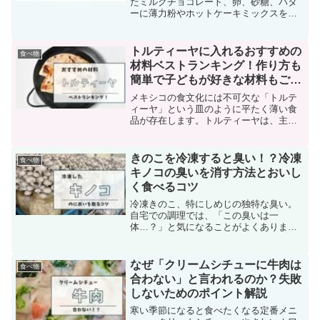
たミルクチョコレート、卵、砂糖、バタ
ーに薄力粉やホットケーキミックスを加
えるだけです。しかし、手作りスイーツ
にありがちなのが保存期間の不安です。
特にバレンタインや夏のギフトとして手
トルティーヤに入れるおすすめの
食べ物
渡す際に、作った翌日でも...
材料ベストランキング！作り方も
簡単で子どもが好きな材料もご紹
介
メキシコの食文化には不可欠な「トルテ
ィーヤ」という皿のように平たく薄い食
品が存在します。トルティーヤは、主に
トウモロコシ粉や小麦粉を原料とし、さ
まざまな食材を挟んで頂く食べ方が一般
的です。本国では刺激的な調味料で味付
きのこを冷凍すると臭い！？冷凍
食べ物
けをすることが多く見られ...
キノコの臭いを消す方法とおいし
く食べるコツ
冷凍きのこ、特にしめじの独特な臭い。
自宅での調理では、「この臭いは一
体…？」と気になることがよくありま
す。冷凍しめじは解凍すると臭みが増す
ことがあるため、食欲を損なうことがあ
ります。しかし、驚くことに、冷凍きの
なぜ「クリームシチューに牛肉は
食べ物
この臭みを消せる方法は意外にシ...
合わない」と言われるのか？失敗
しないためのポイント解説
寒い季節になると食べたくなる定番メニ