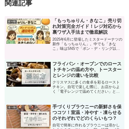
関連記事
「もっちゅりん・きなこ」売り切
食べ物
れ対策完全ガイド！レジ対応から
裏ワザ入手法まで徹底解説
2025年6月に登場したミスタードーナツの
新作「もっちゅりん」。中でも「きな
こ」味はSNSで「ポン・デ・リング以来
の衝撃」と称されるほどの大反響を呼
び、発売直後から連日完売が続いていま
す。開店直後に駆け込んでも「ショーケ
フライパン・オーブンでのロース
食べ物
ースにない…」という...
トチキンの温め方や、トースター
とレンジの違いを比較
クリスマスに多くの食卓を彩るロースト
チキン。自宅で楽しむ際に、お店からよ
く「電子レンジで温めてください」と聞
かされますが、実は注意が必要です。な
ぜなら、電子レンジで高温加熱すると、
肉の水分が蒸発し、ローストチキンが乾
手づくりブラウニーの新鮮さを保
食べ物
燥して「パサパサ」の食感...
つコツ！室温・冷やす・凍らせる
のそれぞれでどのくらいもつ？
自宅で簡単に作れるブラウニーは溶かし