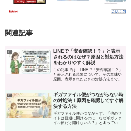
関連記事
LINEで「安否確認！？」と表示
IT
されるのはなぜ？原因と対処方法
をわかりやすく解説
この記事では、LINEで「安否確認！？」
と表示される現象について、その意味や
原因、表示されたときの対処方法までわ
かりやすく解説します。突然このような
表示が出ると「何か設定してしまったの
では？」「トラブルでは？」と不安に感
ギガファイル便がつながらない時
IT
じる人もいますが、実...
の対処法！原因を確認してすぐ解
決する方法
ギガファイル便がつながらず、「他のサ
イトは普通に開けるのに、なぜギガファ
イル便だけ開けないの？」と困っていま
せんか。このような場合は、インターネ