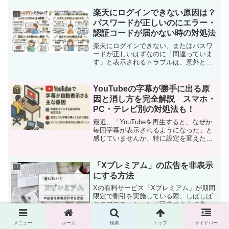
ット回線全体ではなく、ギガファイル便
側の障害やブラウザ、通信環境、共有
楽天にログインできない原因は？
IT
URLの有効期限など、特定...
パスワードが正しいのにエラー・
認証コードが届かない時の対処法
楽天にログインできない、またはパスワ
ードが正しいはずなのに「間違っていま
す」と表示されるトラブルは、意外と多
くの人が経験しています。さらに、パス
ワード再設定をしようとしても認証コー
ドが届かないと、手続きが進まず困って
YouTubeの字幕が勝手に出る原
IT
しまいますよね。このよう...
因と消し方を完全解説 スマホ・
PC・テレビ別の対処法も！
最近、「YouTubeを再生すると、なぜか
毎回字幕が表示されるようになった」と
感じていませんか。特に設定を変えた覚
えがない場合、突然の仕様変更やアプリ
のアップデートが原因になっていること
が多く、戸惑ってしまう方も少なくあり
「Xプレミアム」の広告を非表示
IT
ません。字幕は便利...
にする方法
Xの有料サービス「Xプレミアム」が期間
限定で割引を実施している際、しばしば
そのプロモーションが目立つように表示
されます。多くのXユーザーにとって、こ
の広告は必要以上に頻繁であり、情報を
メニュー
ホーム
検索
トップ
サイドバー
既に把握しているために「もう十分だ」