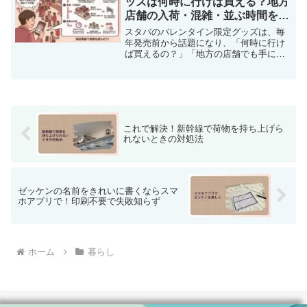
ッズは何時に行けば買える？地方
店舗の入荷・混雑・並ぶ時間を解
説
スタバのバレンタイン限定グッズは、毎
年発売前から話題になり、「何時に行け
ば買えるの？」「地方の店舗でも手に入
る？」といった不安の声が多く聞かれま
す。特に初めてグッズ購入に挑戦する方
にとっては、混雑状況や並ぶ時間の目安
が分からず、行動に踏み切...
これで解決！新幹線で荷物を持ち上げら
れないときの対処法
ゼッケンの名前をきれいに書くならスマ
ホアプリで！印刷不要で失敗知らず
ホーム
暮らし