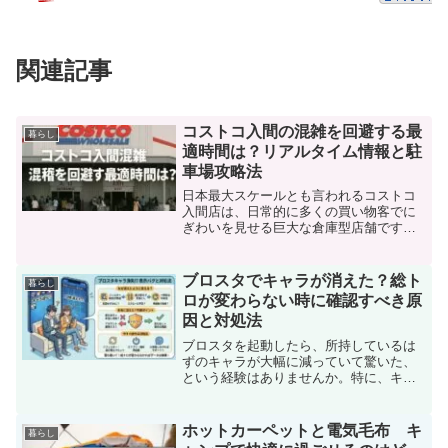
関連記事
コストコ入間の混雑を回避する最
暮らし
適時間は？リアルタイム情報と駐
車場攻略法
日本最大スケールとも言われるコストコ
入間店は、日常的に多くの買い物客でに
ぎわいを見せる巨大な倉庫型店舗です。
食品から家電、生活雑貨まで揃うその圧
倒的な品揃えとボリューム感は、ファミ
リー層から一人暮らしの若者まで幅広い
ブロスタでキャラが消えた？総ト
暮らし
客層に支持されています。...
ロが変わらない時に確認すべき原
因と対処法
ブロスタを起動したら、所持しているは
ずのキャラが大幅に減っていて驚いた、
という経験はありませんか。特に、キャ
ラが7体しか表示されない、70体近く消え
たように見えるといった状況は、強い不
安を感じやすいものです。しかし、総ト
ホットカーペットと電気毛布 キ
暮らし
ロフィーが変わってい...