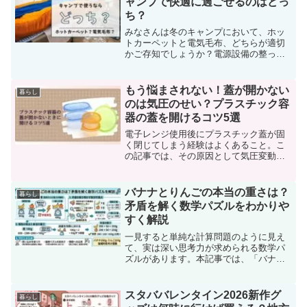
ャンプで快適に過ごせるのはどっ
ち？
みなさんは冬のキャンプにおいて、ホッ
トカーペットと電気毛布、どちらが適切
かご存知でしょうか？電源設備の整った
キャンプ場で、消費電力にあまり心配が
ない場合はホットカーペットがおすすめ
です。一方で、予算や持ち運びの手軽さ
もう悩まされない！蓋が開かない
暮らし
を重視するなら、電気毛布...
のは気圧のせい？プラスチック容
器の蓋を開けるコツ5選
電子レンジ使用後にプラスチック蓋が固
く閉じてしまう経験はよくあること。こ
の記事では、その原因として気圧変動や
蓋と容器の間に異物が挟まることを挙
げ、困った時に役立つ開け方のテクニッ
クを紹介しています。加熱時の注意点
バナナとりんごの本当の重さは？
暮らし
や、電子レンジ対応の容器の選び方、過
矛盾を解く数学パズルをわかりや
度な加熱を避ける方法など、蓋の固着を
すく解説
防ぐためのアドバイスも提供。日々のち
ょっとした注意で快適なキッチンライフ
一見すると単純な計算問題のように見え
を送るためのヒントが満載です。
て、実は深い思考力が求められる数学パ
ズルがあります。本記事では、「バナナ
とりんごの重さ」に関する興味深い問題
を取り上げ、与えられた条件の矛盾を論
理的に解き明かしていきます。数学が苦
スタババレンタイン2026新作グ
暮らし
手な方でも理解できるよう...