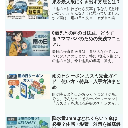
果を最大限に引き出す方法とは？
「雨の日にわざわざ洗車するなんて意味
がない…」そんなふうに思っていません
か？実は、雨の日の洗車こそが車の美し
さと撥水効果を最大限に引き出す“新常
識”なのです。雨が降っている時は洗車を
控える人が多いですが、その考えはもう
0歳児との雨の日送迎、どうす
雨の日
古いかもしれません。雨...
る？ママパパのための実践マニュ
アル
毎日の保育園送迎は、育児のなかでも大
きなタスクのひとつ。特に0歳児を抱えて
の雨の日は、傘や雨具の準備に加え、赤
ちゃんの体調管理や安全面が気になって
不安やストレスを感じることも多いでし
ょう。しかし、そんな雨の日の送迎も、
雨の日クーポン カスミ完全ガイ
雨の日
ちょっとしたコツや準備...
ド｜使い方・特典・入手方法まと
め
雨が降ると外出がおっくうになりがち。
でも、そんな日こそスーパーマーケット
「カスミ」を訪れる絶好のチャンスかも
しれません。実はカスミでは、“雨の日限
定”で使える特別なクーポンが配信されて
いるのをご存じでしょうか？この「雨の
降水量3mmはどれくらい？傘は
雨の日
日クーポン」を活用す...
必要？体感・影響・対策を徹底解