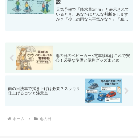
説
天気予報で「降水量3mm」と表示されて
いるとき、あなたはどんな判断をします
か？「少しの雨なら平気かな？」「傘を
持つべき？濡れるほどじゃない？」「レ
ジャーやイベントは予定どおりにでき
る？」このように、3mmという数値の具
体的なイメージがわかず...
雨の日のベビーカー×電車移動はこれで安
心！必要な準備と便利グッズまとめ
雨の日洗車で拭き上げは必要？スッキリ
仕上げるコツと注意点
ホーム
雨の日