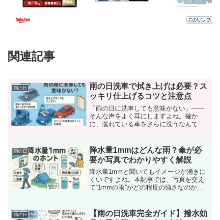
関連記事
雨の日洗車で拭き上げは必要？ス
雨の日
ッキリ仕上げるコツと注意点
「雨の日に洗車しても意味がない」――
そんな声をよく耳にしますよね。確か
に、濡れている車をさらに洗うなんて無
駄に感じることも。でも、実は雨の日に
洗車をすることで得られるメリットや、
工夫次第で拭き上げなしでもピカピカに
降水量1mmはどんな雨？傘が必
雨の日
仕上げる方法があるのをご存...
要か写真でわかりやすく解説
降水量1mmと聞いてもイメージが湧きに
くいですよね。本記事では、写真を交え
て“1mmの雨”がどの程度の強さなのかを
解説。外出時に傘が必要かどうか、服装
の目安も紹介します。
【雨の日洗車完全ガイド】撥水効
雨の日