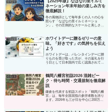
【2025年版】なばなの里イルミ
イベント
ています。しかし、人気が...
ネーション年末年始の楽しみ方を
徹底解説！
冬の風物詩として毎年多くの人々の心を
照らす「なばなの里イルミネーショ
ン」。その圧倒的なスケールと美しさは
全国的にも高い評価を受けており、年末
年始という特別な季節に訪れる価値は計
り知れません。夜空に輝く600万球以上の
ホワイトデーに贈るゼリーの意
イベント
LEDが創り出す幻想的な...
味。「好きです」の気持ちを伝え
よう
ホワイトデーは、バレンタインデーに贈
りものを受け取った方が、その返礼を行
う日として日本国内で広く認識されてい
ます。毎年3月14日に実施されるこの習慣
は、もらった方々が感謝の気持ちを込め
て、お返しをする典型的な文化です。こ
鶴岡八幡宮初詣2026 混雑ピー
イベント
の記念日は1978年...
ク・待ち時間・交通規制を徹底解
説
鎌倉を代表する初詣スポット「鶴岡八幡
宮」は、毎年全国屈指の参拝者数を誇り
ます。2026年も三が日を中心に200万人
以上の人出が予想され、混雑ピークや交
通規制の情報を事前に知っておくことが
快適な参拝のカギです。この記事では、