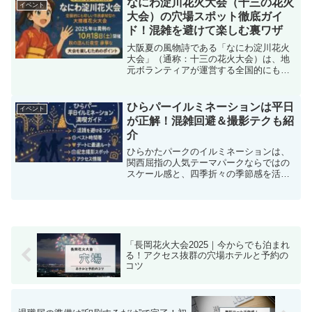
なにわ淀川花火大会（十三の花火
イベント
鶴岡八幡宮の初詣2...
大会）の穴場スポット徹底ガイ
ド！混雑を避けて楽しむ裏ワザ
大阪夏の風物詩である「なにわ淀川花火
大会」（通称：十三の花火大会）は、地
元ボランティアが運営する全国的にも珍
しい市民参加型の大規模花火大会です。
例年は8月に開催されますが、2025年（令
和7年）は大阪・関西万博との日程重複を
ひらパーイルミネーションは平日
イベント
避けるため、異例...
が正解！混雑回避＆撮影テクも紹
介
ひらかたパークのイルミネーションは、
関西屈指の人気テーマパークならではの
スケール感と、四季折々の季節感を活か
した演出で訪れる人々の心を惹きつけま
す。園内の随所に工夫が施された光の演
出は、子どもから大人まで幅広い世代に
感動を与え、特に冬の澄ん...
「長岡花火大会2025｜今からでも泊まれ
る！アクセス抜群の穴場ホテルと予約の
コツ