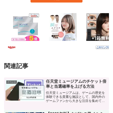
関連記事
任天堂ミュージアムのチケット倍
イベント
率と当選確率を上げる方法
任天堂ミュージアムは、ゲームの歴史を
体験できる貴重な施設として、国内外の
ゲームファンから大きな注目を集めてい
ます。任天堂の歴史を振り返る展示や、
実際にゲームを体験できるエリアなど、
幅広い層に楽しめるコンテンツが充実し