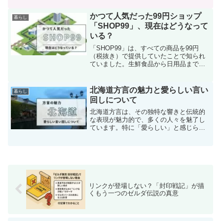
多いでしょう。心配な方は、まず手軽に
購入できる100均の防臭袋から始めてみる
かつて人気だった99円ショップ
暮らし
のがおすすめですよ。...
「SHOP99」、現在はどうなって
いる？
「SHOP99」は、すべての商品を99円
（税抜き）で提供していたことで知られ
ていました。生鮮食品から日用品まで、
多様なアイテムがリーズナブルな価格で
揃っており、全国各地に多数の店舗があ
りました。しかし、近年「SHOP99」の
北海道方言の魅力と愛らしい言い
暮らし
店舗を目にする機...
回しについて
北海道方言は、その独特な響きと伝統的
な表現が魅力的で、多くの人々を魅了し
ています。特に「愛らしい」と感じられ
る言い回しが多く、北海道方言の魅力と
して広く愛されているのです。この記事
では、そんな北海道方言の魅力的な言い
回しを紹介し、その魅力を...
リンクが登場しない？「封印戦記」が描
くもう一つのゼルダ伝説の真意