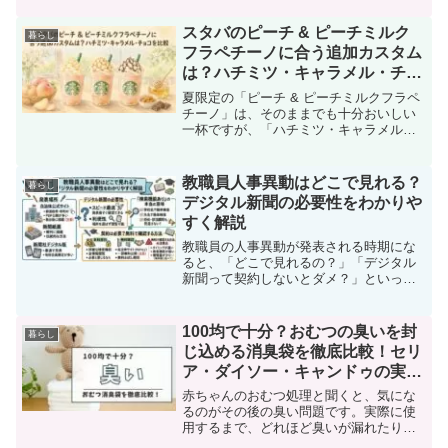
す。まずはっきりさせておきたいのは、
ゆうパケットプラスの専用箱を格安で入
スタバのピーチ & ピーチミルク
暮らし
手する確実な方法は残念なが...
フラペチーノに合う追加カスタム
は？ハチミツ・キャラメル・チョ
コを比較
夏限定の「ピーチ & ピーチミルクフラペ
チーノ」は、そのままでも十分おいしい
一杯ですが、「ハチミツ・キャラメルソ
ース・チョコレートソースのどれを追加
するのが一番合うの？」と気になる人も
多いのではないでしょうか。無料ででき
教職員人事異動はどこで見れる？
暮らし
るカスタムだからこそ...
デジタル新聞の必要性をわかりや
すく解説
教職員の人事異動が発表される時期にな
ると、「どこで見れるの？」「デジタル
新聞って契約しないとダメ？」といった
疑問を持つ人が増えてきます。特に高校
生にとっては、担任や部活の顧問が変わ
るかもしれない大事な情報なので、でき
100均で十分？おむつの臭いを封
暮らし
るだけ早く正確に知りたい...
じ込める消臭袋を徹底比較！セリ
ア・ダイソー・キャンドゥの実力
とは
赤ちゃんのおむつ処理と聞くと、気にな
るのがその後の臭い問題です。実際に使
用するまで、どれほど臭いが漏れたりし
ないのか、漠然とした不安を覚える方も