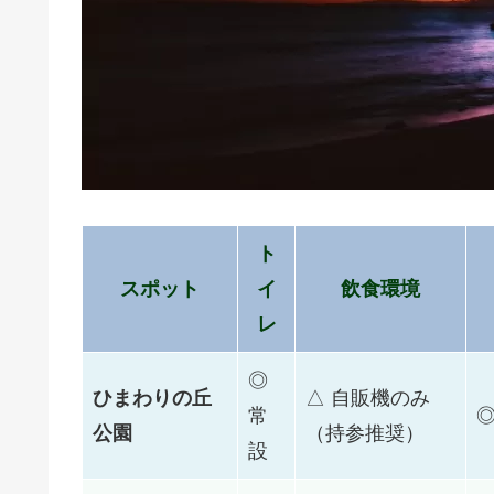
ト
スポット
イ
飲食環境
レ
◎
ひまわりの丘
△ 自販機のみ
常
◎
公園
（持参推奨）
設