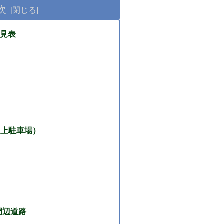
次
見表
園
屋上駐車場）
 周辺道路