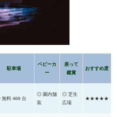
ベビーカ
座って
駐車場
おすすめ度
ー
鑑賞
◎ 園内舗
◎ 芝生
 無料 469 台
★★★★★
装
広場