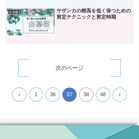
サザンカの樹高を低く保つための
生き物
剪定テクニックと剪定時期
次のページ
37
前
次
1
36
38
48
へ
へ