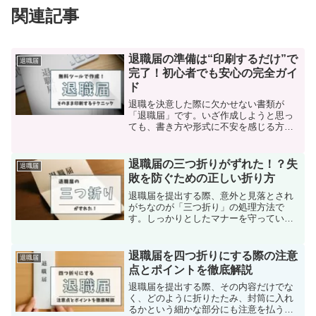
関連記事
退職届の準備は“印刷するだけ”で
退職届
完了！初心者でも安心の完全ガイ
ド
退職を決意した際に欠かせない書類が
「退職届」です。いざ作成しようと思っ
ても、書き方や形式に不安を感じる方も
多いのではないでしょうか。この記事で
は、パソコンが苦手な方や忙しいビジネ
スパーソンでもすぐに実践できる、無料
退職届の三つ折りがずれた！？失
退職届
ツールを使った退職届の作成...
敗を防ぐための正しい折り方
退職届を提出する際、意外と見落とされ
がちなのが「三つ折り」の処理方法で
す。しっかりとしたマナーを守っていて
も、三つ折りの折り目がずれてしまうだ
けで、書類の印象が大きく変わってしま
うことがあります。企業側は、あなたの
退職届を四つ折りにする際の注意
退職届
退職届を目にする最初の瞬間...
点とポイントを徹底解説
退職届を提出する際、その内容だけでな
く、どのように折りたたみ、封筒に入れ
るかという細かな部分にも注意を払うこ