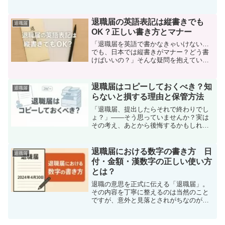
とが求められます。特に、退職届を「四
つ折り」にして提出する場合、見た目や
マナーが相手に与える印象に大きく影響
退職届の英語表記は縦書きでも
退職届
します。四つ折りにするこ...
OK？正しい書き方とマナー
「退職届を英語で書かなきゃいけない…
でも、日本では縦書きがマナー？どう書
けばいいの？」そんな疑問を抱えている
方は、あなただけではありません。グロ
ーバル化が進む今、外資系企業や外国人
上司とのやり取りが増える中で、「英語
退職届はコピーしておくべき？知
退職届
表記の退職届」が求められ...
らないと損する理由と保管方法
「退職届、提出したらそれで終わりでし
ょ？」――そう思っていませんか？実は
その考え、あとから後悔するかもしれま
せん。退職は、一見シンプルな手続きに
見えても、思わぬトラブルや確認事項が
発生することがあります。特に多いの
退職届における数字の書き方 日
退職届
が、「退職届を出した日がわ...
付・金額・漢数字の正しい使い方
とは？
退職の意思を正式に伝える「退職届」。
その内容を丁寧に整えるのは当然のこと
ですが、意外と見落とされがちなのが
「数字の書き方」です。提出日や退職
日、金額の記載など、退職届にはさまざ
まな「数字」が登場します。しかし、