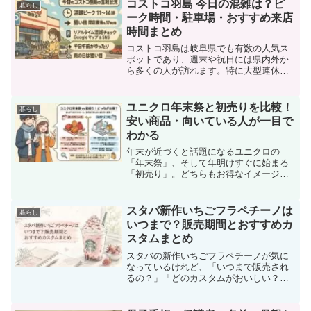
コストコ羽島 今日の混雑は？ピ
暮らし
ーク時間・駐車場・おすすめ来店
時間まとめ
コストコ羽島は岐阜県でも有数の人気ス
ポットであり、週末や祝日には県内外か
ら多くの人が訪れます。特に大型連休や
季節のイベント時には駐車場からレジに
至るまで混雑が激しく、駐車場の入り口
で長蛇の列ができることも少なくありま
ユニクロ年末祭と初売りを比較！
暮らし
せん。快適に買い物するに...
安い商品・向いている人が一目で
わかる
年末が近づくと話題になるユニクロの
「年末祭」、そして年明けすぐに始まる
「初売り」。どちらもお得なイメージは
あるものの、「結局どっちが安いの？」
「同じ商品でも値段は違うの？」と迷っ
てしまう方は少なくありません。セール
スタバ新作いちごフラペチーノは
暮らし
名だけで判断してしまうと、...
いつまで？販売期間とおすすめカ
スタムまとめ
スタバの新作いちごフラペチーノが気に
なっているけれど、「いつまで販売され
るの？」「どのカスタムがおいしい？」
と気になっている人も多いのではないで
しょうか。毎年人気のいちご系シリーズ