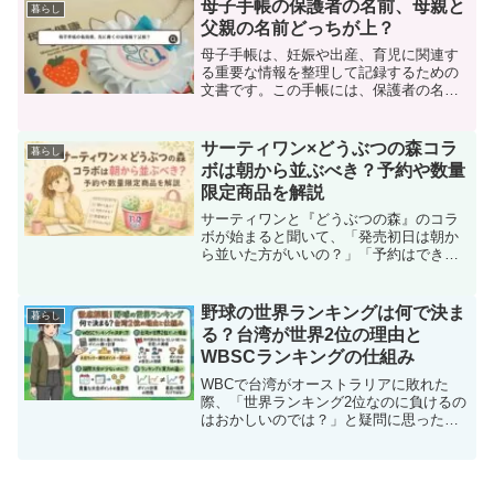
は売り切れが早いことも多く、気づいた
母子手帳の保護者の名前、母親と
暮らし
頃には終了していたという...
父親の名前どっちが上？
母子手帳は、妊娠や出産、育児に関連す
る重要な情報を整理して記録するための
文書です。この手帳には、保護者の名前
を記載する箇所があり、「母親」か「父
親」のどちらを先に書くべきかという疑
問を持つ方が多いです。本記事では、母
サーティワン×どうぶつの森コラ
暮らし
子手帳での保護者の名前の...
ボは朝から並ぶべき？予約や数量
限定商品を解説
サーティワンと『どうぶつの森』のコラ
ボが始まると聞いて、「発売初日は朝か
ら並いた方がいいの？」「予約はでき
る？」「ダブルカップは期間中ならいつ
でも買える？」と気になっている方も多
いのではないでしょうか。人気コラボは
野球の世界ランキングは何で決ま
暮らし
店舗によって売り切れのタイ...
る？台湾が世界2位の理由と
WBSCランキングの仕組み
WBCで台湾がオーストラリアに敗れた
際、「世界ランキング2位なのに負けるの
はおかしいのでは？」と疑問に思った人
も多いのではないでしょうか。そもそも
野球の世界ランキングはどのような基準
で決まっているのか、国際大会が少ない
と言われる中でどのよう...