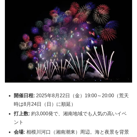
開催日程:
2025年8月22日（金）19:00～20:00（荒天
時は8月24日（日）に順延）
打上数:
約3,000発で、湘南地域でも人気の高いイベ
ント
会場:
相模川河口（湘南潮来）周辺。海と夜景を背景