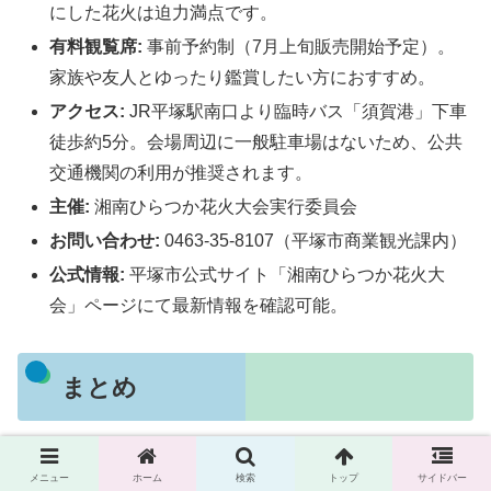
にした花火は迫力満点です。
有料観覧席:
事前予約制（7月上旬販売開始予定）。
家族や友人とゆったり鑑賞したい方におすすめ。
アクセス:
JR平塚駅南口より臨時バス「須賀港」下車
徒歩約5分。会場周辺に一般駐車場はないため、公共
交通機関の利用が推奨されます。
主催:
湘南ひらつか花火大会実行委員会
お問い合わせ:
0463-35-8107（平塚市商業観光課内）
公式情報:
平塚市公式サイト「湘南ひらつか花火大
会」ページにて最新情報を確認可能。
まとめ
今回は、子連れファミリーにおすすめの湘南ひらつか花火
メニュー
ホーム
検索
トップ
サイドバー