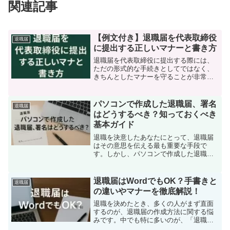
関連記事
【例文付き】退職届を代表取締役
退職届
に提出する正しいマナーと書き方
退職届を代表取締役に提出する際には、
ただの形式的な手続きとしてではなく、
きちんとしたマナーを守ることが非常に
重要です。企業のトップである代表取締
役に宛てる文書は、あなたのプロフェッ
ショナリズムを示す大切な機会です。適
パソコンで作成した退職届、署名
退職届
切な敬語の使い方や、文書...
はどうするべき？知っておくべき
基本ガイド
退職を決意したあなたにとって、退職届
はその意思を伝える最も重要な手段で
す。しかし、パソコンで作成した退職届
の署名や提出方法について、悩んでいる
方も多いのではないでしょうか？「手書
きで署名すべき？それとも印鑑を押して
退職届はWordでもOK？手書きと
退職届
も問題ないの？」といった疑...
の違いやマナーを徹底解説！
退職を決めたとき、多くの人がまず直面
するのが、退職届の作成方法に関する悩
みです。中でも特に多いのが、「退職届
はやはり手書きで提出するべきなのか？