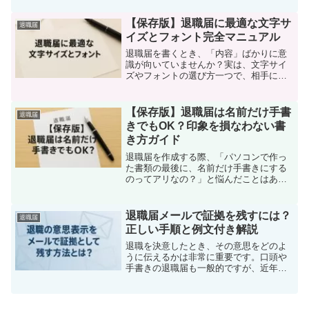
それとも、パソコンを使ってWord（ワー
ド）で作成してもマナー違反にならない
【保存版】退職届に最適な文字サ
退職届
のか？」という疑問で...
イズとフォント完全マニュアル
退職届を書くとき、「内容」ばかりに意
識が向いていませんか？実は、文字サイ
ズやフォントの選び方一つで、相手に与
える印象は大きく変わるのです。「小さ
すぎて読みにくい」「フォントがカジュ
アルで失礼に見える」こうした見落とし
【保存版】退職届は名前だけ手書
退職届
が、せっかくの誠意を台無...
きでもOK？印象を損なわない書
き方ガイド
退職届を作成する際、「パソコンで作っ
た書類の最後に、名前だけ手書きにする
のってアリなの？」と悩んだことはあり
ませんか？最近では、ビジネスマナーに
配慮しつつ効率的に退職届を仕上げる手
段として、「名前だけを手書きで書く」
退職届メールで証拠を残すには？
退職届
というスタイルが一般的に...
正しい手順と例文付き解説
退職を決意したとき、その意思をどのよ
うに伝えるかは非常に重要です。口頭や
手書きの退職届も一般的ですが、近年で
はメールでの退職届提出が増えてきてい
ます。なぜなら、メールで退職の意思表
示を行うことで、後々トラブルを避ける