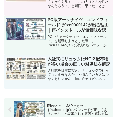
くる女性を見て、「この人はどんな性格
なんだろう？」と疑問に思ったことはあ
りませんか？もしかすると、「彼女は自
分に興味を持っているのかも？」と感じ
ることもありますよね。現在、短いメッ
PC版アークナイツ：エンドフィ
暮らし
セージが流行っていま...
ールドで0xc0000142が出る理由
｜再インストールが無意味な訳
PCで「アークナイツ：エンドフィール
ド」を起動しようとした際に、
0xc0000142という見慣れないエラーが表
示されると、「ゲームが壊れているので
は？」と不安になります。しかし、この
エラーの多くはゲーム自体の問題ではな
入社式にリュックはNG？配布物
暮らし
く、WindowsやP...
が多い場合の正しい対処法を解説
入社式を目前に控え、「リュックで行っ
ても大丈夫なのか」と悩んでいる方は少
なくありません。特に近年はビジネスス
タイルが多様化している一方で、入社式
のようなフォーマルな場では従来のマナ
ーも気になるところです。さらに、事前
に大量の配布物があると分...
iPhoneで「IMAPアカウン
ト“yahoo.co.jp”のパスワードが正しくあ
りません」と表示される原因と解決方法