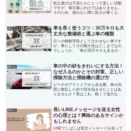
粘土遊びは子供たちにとって楽しい活動
ですが、毎日遊ぶわけではありません。
そのため、使わない間に粘土が硬くなっ
てしまうことがよくあります。硬くなっ
た粘土をただ捨ててしまうのはもったい
ないですよね。粘土を柔らかく戻す方法
車を長く使うコツ：30万キロも大
暮らし
を調べると、電子レンジを...
丈夫な整備術と選ぶ車の種類
日々の移動手段として欠かせない車です
が、果たしてその耐久性はどこまでなの
でしょうか。「車が30万キロも走るの
か」という疑問を持つ方は多いです。実
際に、最新の自動車技術の進歩と適切な
手入れにより、30万キロを超える長寿命
車の中の砂をきれいにする方法！
暮らし
を達成することは現実的...
なぜ入るのかとその対策、正しい
掃除方法と掃除機の選び方
ビーチやアウトドアから戻る際、車の内
部に散乱した砂で頭を悩ませたことはあ
りませんか？実はこれ、軽くて強力な吸
引力を持つ掃除機を使うことで解決でき
るんです。微細な砂粒やわずかな隙間に
詰まった埃を取り除く際にも、掃除機の
長いLINEメッセージを送る女性
暮らし
力が非常に役立つでしょう...
の心理とは？興味のあるサインか
もしれません
LINEでしばしば長文メッセージを送って