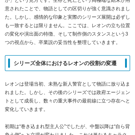
か」という見方です。生存と死亡という両極端な結末が用
意されたことで、物語としての区切りが強く意識されまし
た。しかし、感情的な印象と実際のシリーズ展開は必ずし
も一致するとは限りません。ここでは、レオンの立ち位置
の変化や演出面の特徴、そして制作側のスタンスという3
つの視点から、卒業説の妥当性を整理していきます。
シリーズ全体におけるレオンの役割の変遷
レオンは登場当初、未熟な新人警官として物語に放り込ま
れました。しかし、その後のシリーズでは政府エージェン
トとして成長し、数々の重大事件の最前線に立つ存在へと
変化していきます。
初期は“巻き込まれ型主人公”でしたが、中盤以降は“自ら背
負う側”へと立場が変わりました。これは単なるキャラク