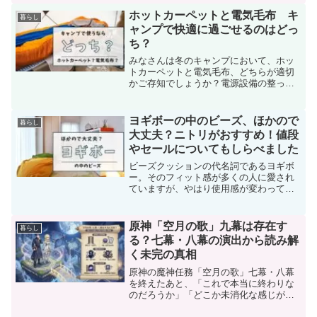
す。まずはっきりさせておきたいのは、
ゆうパケットプラスの専用箱を格安で入
ホットカーペットと電気毛布 キ
暮らし
手する確実な方法は残念なが...
ャンプで快適に過ごせるのはどっ
ち？
みなさんは冬のキャンプにおいて、ホッ
トカーペットと電気毛布、どちらが適切
かご存知でしょうか？電源設備の整った
キャンプ場で、消費電力にあまり心配が
ない場合はホットカーペットがおすすめ
です。一方で、予算や持ち運びの手軽さ
ヨギボーの中のビーズ、ほかので
暮らし
を重視するなら、電気毛布...
大丈夫？ニトリがおすすめ！値段
やセールについてもしらべました
ビーズクッションの代名詞であるヨギボ
ー。そのフィット感が多くの人に愛され
ていますが、やはり使用感が変わってく
ると補充が必要になります。特筆すべき
は、ヨギボーの補充ビーズを他社製品で
代用できるという点。ビーズクッション
原神「空月の歌」九幕は存在す
暮らし
特有の心地よいサポート力...
る？七幕・八幕の演出から読み解
く未完の真相
原神の魔神任務「空月の歌」七幕・八幕
を終えたあと、「これで本当に終わりな
のだろうか」「どこか未消化な感じが残
る」と感じた方は少なくないはずです。