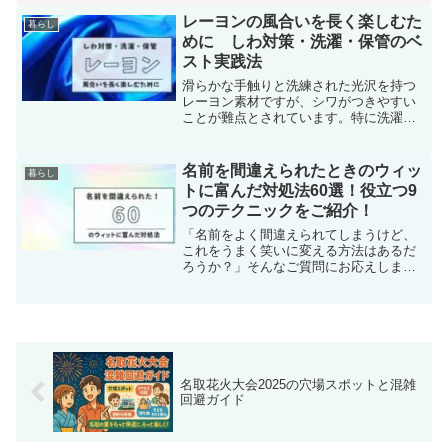
物語としては一区切りついているように
見える一方で、伏線やキャラクターの扱
レーヨンの風合いを長く楽しむた
暮らし
い、演出の意味など、気に...
めに しわ対策・洗濯・保管のベ
スト実践法
滑らかな手触りと洗練された光沢を持つ
レーヨン素材ですが、シワがつきやすい
ことが難点とされています。特に洗濯後
や着用している際のシワが心配で、使用
を躊躇する方もいるかと思います。シワ
の対策として、シワが付きにくい加工が
名前を間違えられたときのウィッ
暮らし
された生地や、ポリエステ...
トに富んだ対処法60選！役立つ9
つのテクニックをご紹介！
「名前をよく間違えられてしまうけど、
これをうまく笑いに変える方法はあるだ
ろうか？」そんなご質問にお応えしま
す。今回は、名前を間違えられたときに
気まずさを笑いに変える、ウィットに富
んだ30の対処法をご紹介します。対処の
コツとしては、否定的な言...
名取花火大会2025の穴場スポットと混雑
回避ガイド