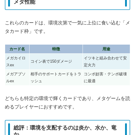
メタ性能
これらのカードは、環境次第で一気に上位に食い込む「メ
タカード枠」です。
カード名
特徴
用途
メガカイロ
イツキと組み合わせて安
コイン表で150ダメージ
スex
定火力
メガアブソ
相手のサポートカードをトラ
コンボ妨害・テンポ破壊
ルex
ッシュ
に最適
どちらも特定の環境で輝くカードであり、メタゲームを読
めるプレイヤーにおすすめです。
総評：環境を支配するのは炎か、水か、竜
か