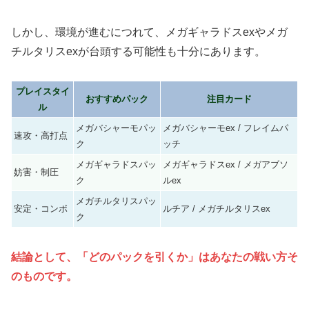
しかし、環境が進むにつれて、メガギャラドスexやメガ
チルタリスexが台頭する可能性も十分にあります。
プレイスタイ
おすすめパック
注目カード
ル
メガバシャーモパッ
メガバシャーモex / フレイムパ
速攻・高打点
ク
ッチ
メガギャラドスパッ
メガギャラドスex / メガアブソ
妨害・制圧
ク
ルex
メガチルタリスパッ
安定・コンボ
ルチア / メガチルタリスex
ク
結論として、「どのパックを引くか」はあなたの戦い方そ
のものです。