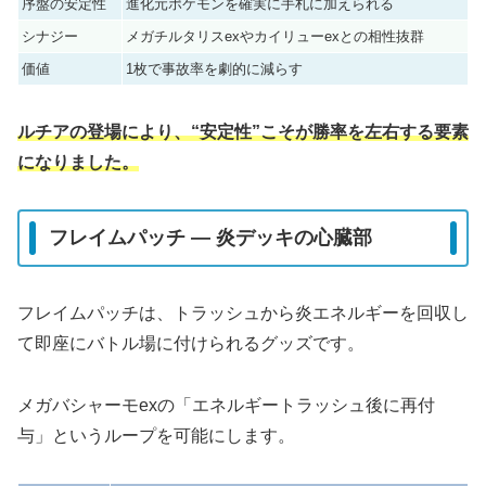
序盤の安定性
進化元ポケモンを確実に手札に加えられる
シナジー
メガチルタリスexやカイリューexとの相性抜群
価値
1枚で事故率を劇的に減らす
ルチアの登場により、“安定性”こそが勝率を左右する要素
になりました。
フレイムパッチ ― 炎デッキの心臓部
フレイムパッチは、トラッシュから炎エネルギーを回収し
て即座にバトル場に付けられるグッズです。
メガバシャーモexの「エネルギートラッシュ後に再付
与」というループを可能にします。