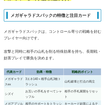
メガギャラドスパックの特徴と注目カード
メガギャラドスパックは、コントロール寄りの戦略を好む
プレイヤー向けです。
攻撃と同時に相手の山札を削る特殊効果を持ち、長期戦・
妨害プレイで勝負を決めます。
代表カード
効果・特徴
戦略的ポイント
メガギャラド
3エネ140＋相手山札3枚ト
山札破壊と打点の両立
スex
ラッシュ
お互いの手札をすべてシャ
相手の手札展開をリセッ
シズイ
ッフル
ト
メガアブソル
相手のサポートをトラッシ
キーカード妨害によるテ