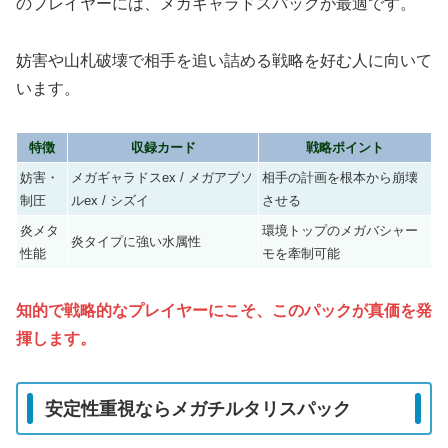
のプレイヤーには、メガギャラドスパックが最適です。
妨害や山札破壊で相手を追い詰める戦略を好む人に向いて
います。
特徴
収録カード
戦略ポイント
妨害・
メガギャラドスex / メガアブソ
相手の計画を根本から崩壊
制圧
ルex / シズイ
させる
炎メタ
環境トップのメガバシャー
炎タイプに強い水属性
性能
モを牽制可能
知的で戦略的なプレイヤーにこそ、このパックが真価を発
揮します。
安定性重視ならメガチルタリスパック