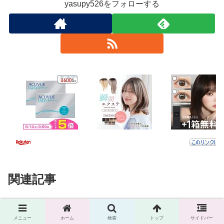
yasupy526をフォローする
関連記事
コストコ入間の混雑を回避する最
暮らし
メニュー
ホーム
検索
トップ
サイドバー
適時間は？リアルタイム情報と駐