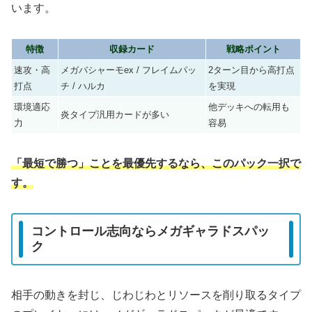
います。
特徴
収録カード
戦略ポイント
速攻・高
メガバシャーモex / フレイムパッ
2ターン目から高打点
打点
チ / ハルカ
を実現
環境適応
他デッキへの転用も
炎タイプ汎用カードが多い
力
容易
「最短で勝つ」ことを最優先するなら、このパック一択で
す。
コントロール志向ならメガギャラドスパッ
ク
相手の動きを封じ、じわじわとリソースを削り取るタイプ