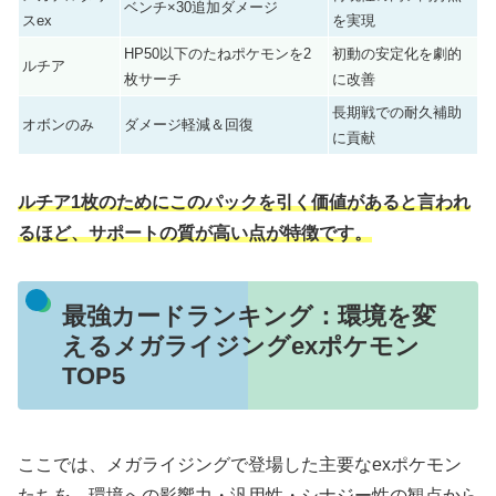
ベンチ×30追加ダメージ
スex
を実現
HP50以下のたねポケモンを2
初動の安定化を劇的
ルチア
枚サーチ
に改善
長期戦での耐久補助
オボンのみ
ダメージ軽減＆回復
に貢献
ルチア1枚のためにこのパックを引く価値があると言われ
るほど、サポートの質が高い点が特徴です。
最強カードランキング：環境を変
えるメガライジングexポケモン
TOP5
ここでは、メガライジングで登場した主要なexポケモン
たちを、環境への影響力・汎用性・シナジー性の観点から