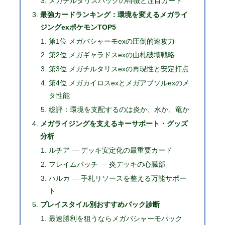
メガチルタリスパックの特徴と注目カード
最強カードランキング：環境を変えるメガライ
ジングexポケモンTOP5
第1位 メガバシャーモexの圧倒的速攻力
第2位 メガギャラドスexの山札破壊戦略
第3位 メガチルタリスexの再現性と安定打点
第4位 メガカイロスexとメガアブソルexのメ
タ性能
総評：環境を支配するのは炎か、水か、竜か
メガライジングを支えるキーサポート・グッズ
分析
ルチア ― デッキ安定化の最重要カード
フレイムパッチ ― 炎デッキの心臓部
ハルカ ― 手札リソースを整える万能サポー
ト
プレイスタイル別おすすめパック診断
最速勝利を狙うならメガバシャーモパック