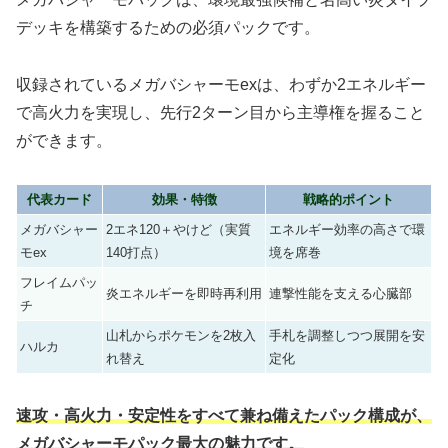
デッキを構築するための必須パックです。
収録されているメガバシャーモexは、わずか2エネルギー
で高火力を実現し、先行2ターン目から主導権を握ること
ができます。
代表カード
効果・特徴
戦略的ポイント
メガバシャー
2エネ120＋やけど（実質
エネルギー効率の高さで環
モex
140打点）
境を席巻
フレイムパッ
炎エネルギーを即時再利用
連撃性能を支える心臓部
チ
山札からポケモンを2枚入
手札を調整しつつ展開を安
ハルカ
れ替え
定化
速攻・高火力・安定性をすべて兼ね備えたパック構成が、
メガバシャーモパック最大の魅力です。