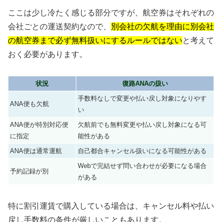
ここは少し冷たく感じる部分ですが、航空券はそれぞれの
会社ごとの運送契約なので、
別会社の欠航を理由に別会社
の航空券まで必ず無料扱いにするルールではない
と考えて
おく必要があります。
状況
復路ANAの扱い
手数料なしで変更や払い戻し対象になりやす
ANA便も欠航
い
ANA便が特別対応便
欠航前でも無料変更や払い戻し対象になる可
に指定
能性がある
ANA便は通常運航
自己都合キャンセル扱いになる可能性がある
Webで完結せず問い合わせが必要になる場合
予約記録が別
がある
特に割引運賃で購入している場合は、キャンセル料や払い
戻し手数料の条件が厳しいこともあります。