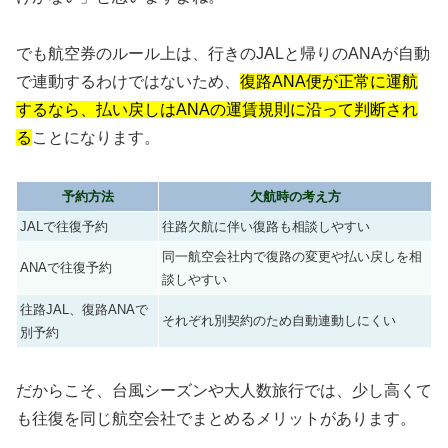
でも航空券のルール上は、行きのJALと帰りのANAが自動
で連動するわけではないため、
復路ANA便が正常に運航
するなら、払い戻しはANAの運賃規則に沿って判断され
る
ことになります。
予約方法
欠航時の考え方
JALで往復予約
往路欠航に伴い復路も相談しやすい
同一航空会社内で復路の変更や払い戻しを相
ANAで往復予約
談しやすい
往路JAL、復路ANAで
それぞれ別契約のため自動連動しにくい
別予約
だからこそ、台風シーズンや大人数旅行では、少し高くて
も往復を同じ航空会社でまとめるメリットがあります。