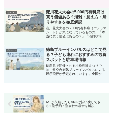
駅から徒歩約5分の三浦海岸で開催予定で
す。荒天時は中止となり、順延はありま
せん。開催可否は三浦市観光協会の公式
淀川花火大会の5,000円有料席は
イベント
ページで...
買う価値ある？混雑・見え方・帰
りやすさを徹底解説
淀川花火大会の5,000円有料席（パノラマ
シート）が気になっているものの、「本
当に買う価値はあるの？」「混雑や場所
取りはどれくらい大変？」「花火はちゃ
んと見える？」と悩んでいる方も多いの
ではないでしょうか。有料席は無料エリ
徳島ブルーインパルスはどこで見
イベント
アより快適と言われ...
る？子ども連れにおすすめの観覧
スポットと駐車場情報
徳島県で開催される小松島港まつりで
は、航空自衛隊ブルーインパルスによる
展示飛行が予定されています。全国から
多くの見物客が訪れる人気イベントです
が、「会場周辺は渋滞しそう」「子ども
連れなので長時間歩くのは避けたい」
「駐車場がある場所からゆっく...
JALが欠航したらANAは払い戻しでき
る？別予約・別会社の場合を解説