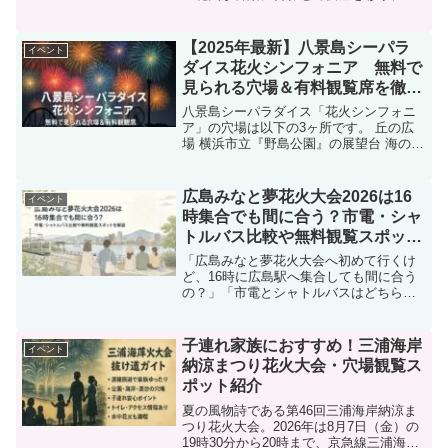
ィナーレには連続で打ち上がる大迫力の
演出がカップルの心を震わせます。しか
し毎年10万人以上が訪れる人気イベント
【2025年最新】八景島シーパラ
イベント
だけに、会場は満...
ダイス花火シンフォニア 無料で
見られる穴場＆有料観覧席を徹底
解説！
八景島シーパラダイス「花火シンフォニ
ア」の穴場は以下の3ヶ所です。 丘の広
場 横浜市立『野島公園』の展望台 海の公
園他のサイトで紹介されている ベイマー
ケット前 アクアライドⅡ前で観覧するた
めにはチケット（ワンデーパスなど）が
広島みなと夢花火大会2026は16
イベント
必要となります...
時集合でも間に合う？市電・シャ
トルバス比較や無料観覧スポット
を解説
「広島みなと夢花火大会へ初めて行くけ
ど、16時に広島駅へ集合しても間に合う
の？」「市電とシャトルバスはどちらが
おすすめ？」「無料で見やすい場所はあ
る？」と悩んでいませんか。広島みなと
夢花火大会は毎年多くの来場者が訪く人
子連れ家族におすすめ！三浦海岸
イベント
気イベントのため、アク...
納涼まつり花火大会・穴場観覧ス
ポット紹介
夏の風物詩である第46回三浦海岸納涼ま
つり花火大会。2026年は8月7日（金）の
19時30分から20時まで、京急線三浦海岸