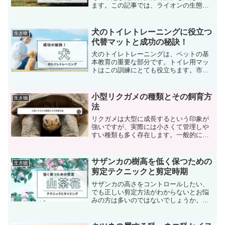
ます。この記事では、ライオンの生態と
社会的な役割に焦点を当て、雌ライオン
が狩りの場でいかにしてその能力を発揮
し、群れの繁栄にとって不可欠な存在と
犬のトイレトレーニングに役立つ
生き物
なっているかを掘り下げま...
代替マットと成功の秘訣！
犬のトイレトレーニングは、ペットの基
本教育の重要な部分です。トイレ用マッ
トはこの訓練にとても役立ちます。市場
には様々な製品がありますが、手作りや
安価な商品でも代替として使用できま
す。この記事では、効果的なトイレトレ
小型リクガメの種類とその飼育方
生き物
ーニング方法、適切な商品の...
法
リクガメは大型に成長するという印象が
強いですが、実際には小さくて管理しや
すい種類も多く存在します。一般的に亀
は大きくなると考えがちですが、リクガ
メにはさまざまなサイズの種類があり、
中には小型で育つものもあります。多く
サザンカの樹高を低く保つための
生き物
の人が思い浮かべる大型の...
剪定テクニックと剪定時期
サザンカの高さをコントロールしたい、
でも正しい剪定方法がわからないとお悩
みの方は多いのではないでしょうか。サ
ザンカの剪定は、適切な時期に正しい方
法で行うことが非常に重要です。特に高
さを低く保ちたい場合は、強めの剪定を