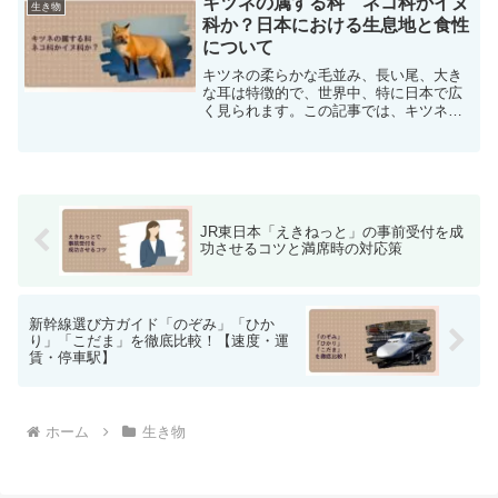
キツネの属する科 ネコ科かイヌ
生き物
適期に行うことが効果的で...
科か？日本における生息地と食性
について
キツネの柔らかな毛並み、長い尾、大き
な耳は特徴的で、世界中、特に日本で広
く見られます。この記事では、キツネが
イヌ科に属し、日本のどこで生息し、何
を食べるかを詳しく解説します。日本で
はホンドギツネとキタキツネが生息し、
森林地帯に多く、食生活は肉類、植物、
人間の残飯など多岐にわたります。飼育
下ではドッグフードやキャットフードが
JR東日本「えきねっと」の事前受付を成
主な餌となりますが、一部の食品は与え
功させるコツと満席時の対応策
てはいけません。
新幹線選び方ガイド「のぞみ」「ひか
り」「こだま」を徹底比較！【速度・運
賃・停車駅】
ホーム
生き物