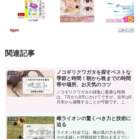
関連記事
ノコギリクワガタを探すベストな
生き物
季節と時間！朝から晩までの時間
帯や場所、お天気のコツ
ノコギリクワガタの採集に最適な時期
は、7月から8月にかけてですが、近年は6
月末から捕獲することが可能です。この
時期は地域差があるため、全国の各地域
ごとで若干のずれがあります。北海道か
ら東北、そして本州、更には関東、中
雌ライオンの驚くべき力と技術に
生き物
部、関西、そして九州や四...
迫る
ライオン社会では、雌が真の力を持ち、
その卓越した狩猟技術で群れを支えてい