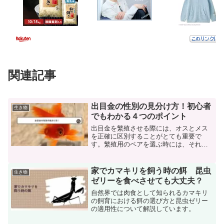
関連記事
出目金の性別の見分け方！初心者
生き物
でもわかる４つのポイント
出目金を繁殖させる際には、オスとメス
を正確に区別することがとても重要で
す。繁殖用のペアを選ぶ時には、それぞ
れの出目金がオスかメスかを知っておく
必要があります。特に、オスのみのグル
ープでは繁殖ができないので、性別を見
家でカマキリを飼う時の餌 昆虫
生き物
分ける方法をしっかり理解し...
ゼリーを食べさせても大丈夫？
自然界では肉食として知られるカマキリ
の飼育における餌の選び方と昆虫ゼリー
の適用性について解説しています。