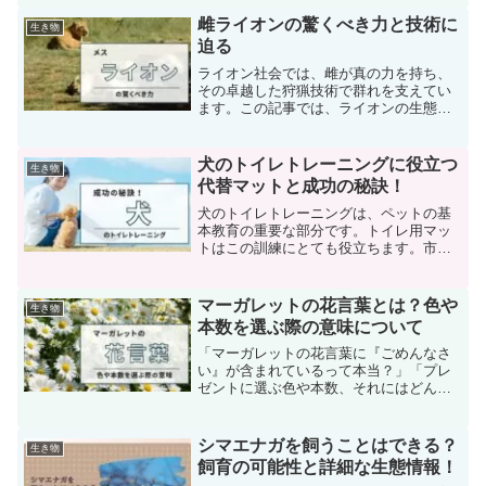
雌ライオンの驚くべき力と技術に
生き物
迫る
ライオン社会では、雌が真の力を持ち、
その卓越した狩猟技術で群れを支えてい
ます。この記事では、ライオンの生態と
社会的な役割に焦点を当て、雌ライオン
が狩りの場でいかにしてその能力を発揮
し、群れの繁栄にとって不可欠な存在と
犬のトイレトレーニングに役立つ
生き物
なっているかを掘り下げま...
代替マットと成功の秘訣！
犬のトイレトレーニングは、ペットの基
本教育の重要な部分です。トイレ用マッ
トはこの訓練にとても役立ちます。市場
には様々な製品がありますが、手作りや
安価な商品でも代替として使用できま
す。この記事では、効果的なトイレトレ
マーガレットの花言葉とは？色や
生き物
ーニング方法、適切な商品の...
本数を選ぶ際の意味について
「マーガレットの花言葉に『ごめんなさ
い』が含まれているって本当？」「プレ
ゼントに選ぶ色や本数、それにはどんな
意味があるの？どのように選んだら良い
の？」多くの人が持つこうした疑問にお
答えします。実際、マーガレットの花言
シマエナガを飼うことはできる？
生き物
葉や、プレゼントする際の...
飼育の可能性と詳細な生態情報！