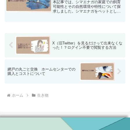
本記事では、シマエナガの家庭での飼育
可能性とその自然環境や特性について探
求しました。シマエナガをペットとして
飼うことの難しさ、特に「鳥獣保護法」
による制限や寒冷地への適応性、警戒心
の強さに焦点を当て、その自然な振る舞
いや独特の特徴を紹介しました。結論と
して、シマエナガの美しさは自然の中で
観察することで最も価値があり、この記
X（旧Twitter）を見るだけって出来なくな
事がシマエナガに対する理解を深める一
った！？ログイン不要で閲覧する方法
助となることを願います。
網戸の丸ごと交換 ホームセンターでの
購入とコストについて
ホーム
生き物