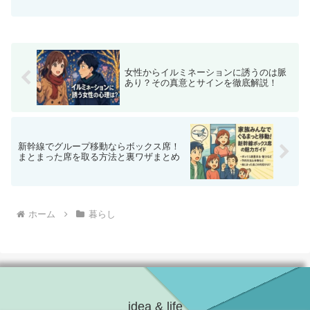
入可能で、自宅の窓に合った正確なサイ
ズと形状を選ぶことが重要です。この記
事では、網戸の自己交換方法や、ホーム
センターでの購入ポイント、専門業者に
依頼した場合の費用比較を紹介していま
す。正しいサイズの測り方から適切な網
戸の選び方、交換後の古い網戸の処分方
女性からイルミネーションに誘うのは脈
法まで、網戸交換に関する貴重な情報が
あり？その真意とサインを徹底解説！
満載です。自分で網戸を交換する際の参
考にしてください。
新幹線でグループ移動ならボックス席！
まとまった席を取る方法と裏ワザまとめ
ホーム
暮らし
idea & life