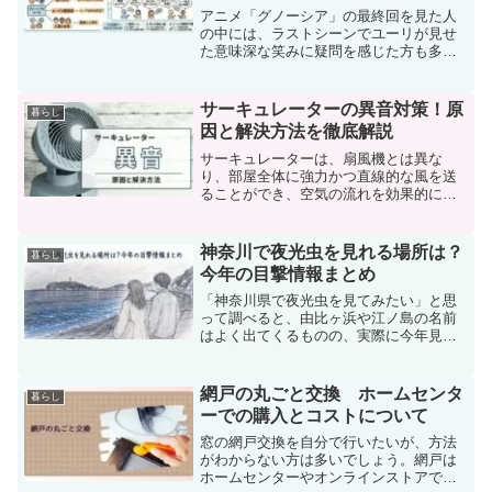
アニメ「グノーシア」の最終回を見た人
の中には、ラストシーンでユーリが見せ
た意味深な笑みに疑問を感じた方も多い
のではないでしょうか。物語は一応の結
末を迎えたように見えるものの、最後の
ユーリの表情によって「本当にこれで終
サーキュレーターの異音対策！原
暮らし
わりなのか？」と感じた視...
因と解決方法を徹底解説
サーキュレーターは、扇風機とは異な
り、部屋全体に強力かつ直線的な風を送
ることができ、空気の流れを効果的に循
環させます。そのため、多くの製品には
広範囲に調整可能な首振り機能が装備さ
れています。ただし、時として不快な騒
神奈川で夜光虫を見れる場所は？
暮らし
音が発生することがあります...
今年の目撃情報まとめ
「神奈川県で夜光虫を見てみたい」と思
って調べると、由比ヶ浜や江ノ島の名前
はよく出てくるものの、実際に今年見れ
たというリアルタイム情報が少なくて不
安になりますよね。特に交通費や移動時
間がかかる人ほど、「せっかく行ったの
網戸の丸ごと交換 ホームセンタ
暮らし
に全然見れなかったら嫌だ...
ーでの購入とコストについて
窓の網戸交換を自分で行いたいが、方法
がわからない方は多いでしょう。網戸は
ホームセンターやオンラインストアで購