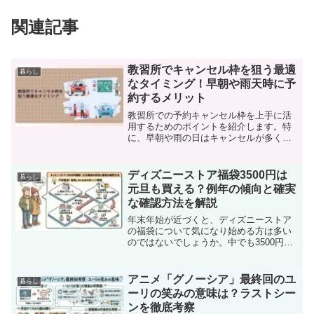
関連記事
教習所でキャンセル枠を狙う最適
暮らし
なタイミング！早朝や雨天時に予
約するメリット
教習所での予約キャンセル枠を上手に活
用するためのポイントを紹介します。特
に、早朝や雨の日はキャンセルが多くな
ることが知られておらず、チャンスと言
えるでしょう。本記事では、教習所でキ
ャンセル枠を効果的に捕まえる方法と、
ディズニーストア福袋3500円は
暮らし
その最適なタイミングにつ...
元旦も買える？例年の傾向と確実
な確認方法を解説
年末年始が近づくと、ディズニーストア
の福袋について気になり始める方は多い
のではないでしょうか。中でも3500円の
福袋は手に取りやすい価格帯で人気が高
く、「店頭販売は明日だけど、元旦にも
売るの？」「例年あると聞いたけど本
アニメ「グノーシア」最終回のユ
暮らし
当？」といった疑問を持...
ーリの笑みの意味は？ラストシー
ンを徹底考察