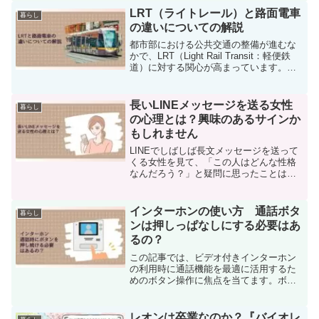
が「何をすればいいのか分からない」と
LRT（ライトレール）と路面電車
暮らし
悩む部分でもあ...
の違いについての解説
都市部における公共交通の整備が進むな
かで、LRT（Light Rail Transit：軽便鉄
道）に対する関心が高まっています。こ
の記事では、LRTの基本情報や特徴、世
界各地での導入例を紹介し、伝統的な路
面電車との比較を通じて、その利点と
長いLINEメッセージを送る女性
暮らし
欠...
の心理とは？興味のあるサインか
もしれません
LINEでしばしば長文メッセージを送って
くる女性を見て、「この人はどんな性格
なんだろう？」と疑問に思ったことはあ
りませんか？もしかすると、「彼女は自
分に興味を持っているのかも？」と感じ
ることもありますよね。現在、短いメッ
インターホンの使い方 通話ボタ
暮らし
セージが流行っていま...
ンは押しっぱなしにする必要はあ
るの？
この記事では、ビデオ付きインターホン
の利用時に通話機能を最適に活用するた
めのボタン操作に焦点を当てます。ボタ
ンを長押しすることの影響や避けるべき
理由について詳述します。具体的には、
機器への負荷や故障リスク、通話開始の
レオンは卒業なのか？『バイオレ