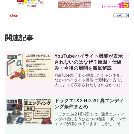
関連記事
YouTubeハイライト機能が表示
暮らし
されないのはなぜ？原因・仕組
み・今後の展開を徹底解説
YouTubeの「よく視聴したチャンネル」
などのハイライト機能は便利な一方で、
人によって表示されたりされなかったり
することが多く、疑問を持つユーザーが
多い機能です。特に、実装直後はアプリ
内のどこを探しても見つからないという
ドラクエ1&2 HD-2D 真エンディ
暮らし
ケースが頻発します...
ング条件まとめ
ドラクエ1&2 HD-2Dでは、通常エンディ
ングの後にもうひとつの物語──真エンデ
ィングが隠されています。しかし、その
進行条件やイベントの発生方法が明確に
示されていないため、多くのプレイヤー