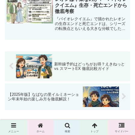
暮らし
タイムラグについて説明し、安全かつ効
クイエム』生存・死亡エンドから
果的なインターホンの使用方法を提案し
徹底考察
ます。
『バイオレクイエム』で描かれたレオン
の生存エンドと死亡エンドは、シリーズ
の転換点ともいえる大きな分岐でした。
プレイ後に「レオンは卒業なのでは？」
と感じた方も多いのではないでしょう
か。本記事では、その演出の意味やシリ
ーズ全体の流れを踏まえなが...
新幹線予約はどっちがお得？えきねっと
vs スマートEX 徹底比較ガイド
【2025年版】なばなの里イルミネーショ
ン年末年始の楽しみ方を徹底解説！
ホーム
暮らし
メニュー
ホーム
検索
トップ
サイドバー