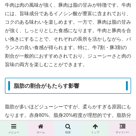
牛肉は肉の風味が強く、豚肉は脂の甘みが特徴です。牛肉
には、旨味成分であるイノシン酸が豊富に含まれており、
コクのある味わいを楽しめます。一方で、豚肉は脂の甘み
が強く、しっとりとした食感になります。牛肉と豚肉を合
い挽きにすることで、それぞれの長所を活かしながら、バ
ランスの良い食感が得られます。特に、牛7割・豚3割の
割合が一般的におすすめされており、ジューシーさと肉の
旨味の両方を楽しむことができます。
脂肪の割合がもたらす影響
脂肪が多いほどジューシーですが、柔らかすぎる原因にも
なります。赤身80%、脂身20%程度が理想的です。脂肪分
が多すぎると、焼いた際に肉汁が多く流れ出てしまい、ハ
ンバーグが崩れやすくなることがあります。逆に脂肪分が
メニュー
ホーム
検索
トップ
サイドバー