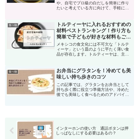
や、自宅でプロ級の白だしを簡単に作り
たいと考えている方に向けて、手軽に作
れる「少量の白だし」と「プロの技が光
る白だしのレシピ」をご紹介いたしま
す。どちらのレシピも、昆布、鰹節、薄
トルティーヤに入れるおすすめの
食べ物
口醤油、そしてみりんを使用...
材料ベストランキング！作り方も
簡単で子どもが好きな材料もご紹
介
メキシコの食文化には不可欠な「トルテ
ィーヤ」という皿のように平たく薄い食
品が存在します。トルティーヤは、主に
トウモロコシ粉や小麦粉を原料とし、さ
まざまな食材を挟んで頂く食べ方が一般
的です。本国では刺激的な調味料で味付
お弁当にグラタンを！冷めても美
食べ物
けをすることが多く見られ...
味しい持ち歩きのコツ
この記事では、グラタンをお弁当として
持ち歩く際に役立つ準備方法や、冷めた
後でも美味しく食べるためのアドバイス
を詳しくご紹介します。この記事を読め
ば、グラタンを用いたお弁当をさらに美
味しく、楽しく食べることができます
よ。
インターホンの使い方 通話ボタンは押
しっぱなしにする必要はあるの？