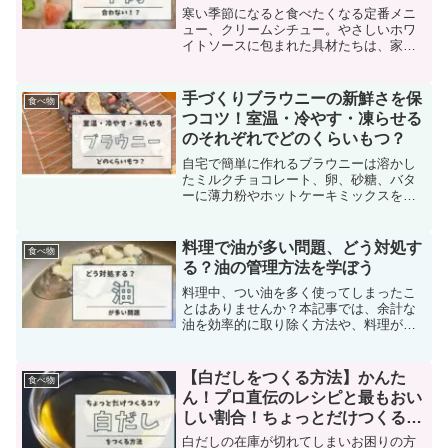
寒い季節になると食べたくなる定番メニ
ュー、クリームシチュー。やさしいホワ
イトソースに包まれた具材たちは、家庭
の温かさを感じさせてくれます。しか
し、いざ牛肉を使おうとすると「なんだ
か合わないかも…？」と感じたことはあ
手づくりブラウニーの新鮮さを保
食べ物
りませんか？実は「クリーム...
つコツ！室温・冷やす・凍らせる
のそれぞれでどのくらいもつ？
自宅で簡単に作れるブラウニーは溶かし
たミルクチョコレート、卵、砂糖、バタ
ーに薄力粉やホットケーキミックスを加
えるだけです。しかし、手作りスイーツ
にありがちなのが保存期間の不安です。
特にバレンタインや夏のギフトとして手
料理で油が多い問題、どう対処す
食べ物
渡す際に、作った翌日でも...
る？油の管理方法を学ぼう
料理中、つい油を多く使ってしまったこ
とはありませんか？本記事では、余計な
油を効率的に取り除く方法や、料理が油
っぽくならないようにするための工夫に
ついて解説します。さらに、オイルスプ
レーを使って油の量を正確に調整する技
【白だしをつくる方法】かんた
食べ物
術も紹介します。油を上手...
ん！プロ直伝のレシピと最もおい
しい割合！ちょっとだけつくるコ
ツを教えます！
白だしの在庫が切れてしまいお困りの方