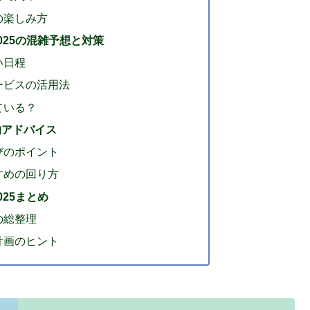
の楽しみ方
025の混雑予想と対策
い日程
ービスの活用法
ている？
的アドバイス
びのポイント
すめの回り方
25まとめ
の総整理
計画のヒント