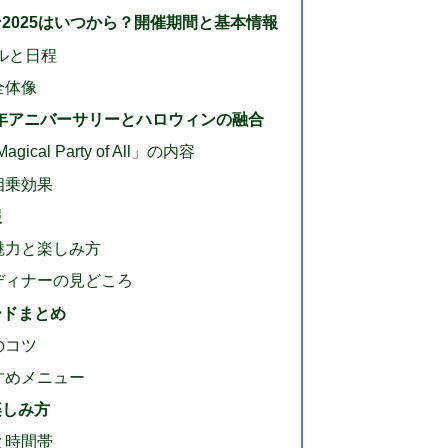
2025はいつから？開催期間と基本情報
ルと日程
全体像
周年アニバーサリーとハロウィンの融合
ical Party of All」の内容
相乗効果
報
魅力と楽しみ方
ディナーの見どころ
ードまとめ
のコツ
すめメニュー
楽しみ方
と時間帯