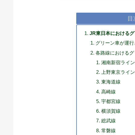
目
JR東日本における
グリーン車が運行
各路線におけるグ
湘南新宿ライ
上野東京ライ
東海道線
高崎線
宇都宮線
横須賀線
総武線
常磐線