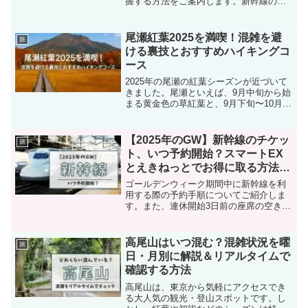
握する方法をご案内します。新幹線の混
雑状況をリアルタイムで把握する方法新
幹線の現在の混雑具合や空席情報が気に
なる方は、サイバーステーションを利用
尾瀬紅葉2025を満喫！混雑を避
旅
して情報をリアルタイムで...
ける裏技とおすすめハイキングコ
ース
2025年の尾瀬の紅葉シーズンが近づいて
きました。尾瀬といえば、9月中旬から始
まる黄金色の草紅葉と、9月下旬〜10月上
旬にかけて彩られる木々の紅葉の二段階
の美しさで知られています。しかし、そ
の分観光客も集中しやすく、週末や祝日
【2025年のGW】新幹線のチケッ
旅
の尾瀬ヶ原や鳩...
ト、いつ予約開始？スマートEX
とえきねっとでお得に取る方法と
予約の流れ
ゴールデンウィーク期間中に新幹線を利
用する際の予約手順についてご紹介しま
す。また、連休開始3日前の座席の空き状
況と、開始1週間前の予約状況に関する最
新情報をお届けします。ゴールデンウィ
ークの新幹線予約開始日（みどりの窓
高尾山はいつ混む？混雑状況を曜
旅
口）ゴールデンウィーク...
日・月別に解説＆リアルタイムで
確認する方法
高尾山は、東京から気軽にアクセスでき
る大人気の観光・登山スポットです。し