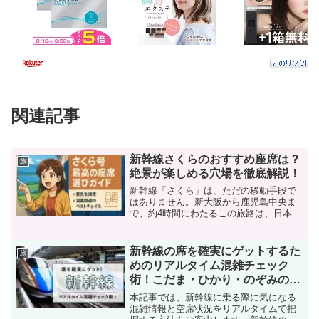
関連記事
新幹線さくらのおすすめ座席は？
旅
絶景が楽しめる穴場を徹底解説！
新幹線「さくら」は、ただの移動手段で
はありません。新大阪から鹿児島中央ま
で、約4時間にわたるこの旅路は、日本の
美しい風景を車窓越しに楽しめる走る展
望台ともいえる特別な体験です。本ガイ
ドでは景色を最大限に楽しめる座席や、
新幹線の席を確実にゲットするた
旅
混雑を避けられる穴場の...
めのリアルタイム混雑チェック
術！こだま・ひかり・のぞみの空
席は？
本記事では、新幹線に乗る際に気になる
混雑情報と空席状況をリアルタイムで把