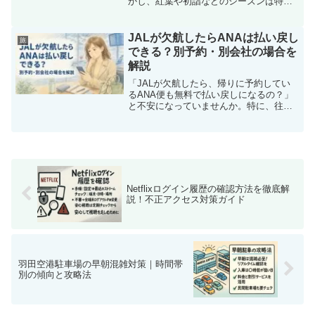
かし、紅葉や初詣などのシーズンは特に
混雑が激しく、「行ってみたら人だらけ
で大変だった…」という声も少なくあり
ません。そこで本記事では、曜日や時間
JALが欠航したらANAは払い戻し
旅
帯ごとの混雑傾向、シーズ...
できる？別予約・別会社の場合を
解説
「JALが欠航したら、帰りに予約してい
るANA便も無料で払い戻しになるの？」
と不安になっていませんか。特に、往路
をJAL、復路をANAといった別会社・別
予約で手配している場合、航空会社ごと
の対応が異なるため、キャンセル料が発
生するのか判断に...
Netflixログイン履歴の確認方法を徹底解
説！不正アクセス対策ガイド
羽田空港駐車場の早朝混雑対策｜時間帯
別の傾向と攻略法