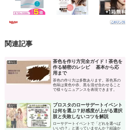
関連記事
茶色を作り方完全ガイド！茶色を
暮らし
作る秘密のレシピ 基本から応
用まで
茶色の作り方は多数あります。茶色系の
色味は黄色や赤、黒を混ぜ合わせること
で様々なニュアンスを表現できます。
ブロスタのローサデートイベント
暮らし
は何を選ぶ？好感度が上がる選択
肢と失敗しないコツを解説
ローサデートイベントで「どれを選べば
いいの？」と迷っていませんか？結論か