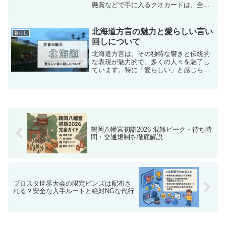
懸賞などで手に入るクオカードは、全国
約6万店で使える便利なギフトカードで
す。しかし、どの書店で使えるのかは店
舗によって異なり、実際にレジで断られ
北海道方言の魅力と愛らしい言い
暮らし
てしまうケースもあります...
回しについて
北海道方言は、その独特な響きと伝統的
な表現が魅力的で、多くの人々を魅了し
ています。特に「愛らしい」と感じられ
る言い回しが多く、北海道方言の魅力と
して広く愛されているのです。この記事
では、そんな北海道方言の魅力的な言い
回しを紹介し、その魅力を...
鶴岡八幡宮初詣2026 混雑ピーク・待ち時
間・交通規制を徹底解説
ブロスタ世界大会の限定ピンズは配布さ
れる？安全な入手ルートと絶対NGな代行