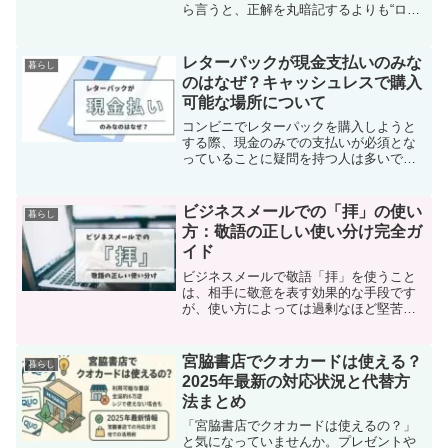
ら言うと、正解を丸暗記するよりも“ロー
サの価値観に寄り添った一貫した選択”を
することが、安定して好結果につながる
近道です。自然や努力を大切にするロー
レターパックが現金支払いのみな
暮らし
サの性格を理解し、前...
のはなぜ？キャッシュレスで購入
可能な場所について
コンビニでレターパックを購入しようと
する際、現金のみでの支払いが必須とな
っていることに疑問を持つ人は多いでし
ょう。「なぜ現金だけで買う必要がある
のだろう？」と考えることは自然なこと
です。キャッシュレス決済が日常的にな
ビジネスメールでの「拝」の使い
暮らし
っている今、この制約は不...
方：敬語の正しい使い分け完全ガ
イド
ビジネスメールで敬語「拝」を使うこと
は、相手に敬意を表す効果的な手段です
が、使い方によっては過剰なほど堅苦し
くなったり、逆に失礼にあたることもあ
ります。この敬語の適切な使い方と、メ
ール返信時の注意点を把握することで、
宮脇書店でクオカードは使える？
暮らし
相手との信頼関係を築きつ...
2025年最新の対応状況と代替方
法まとめ
「宮脇書店でクオカードは使えるの？」
と気になっていませんか。プレゼントや