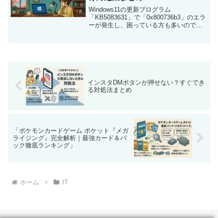
Windows11の更新プログラム
「KB5083631」で「0x800736b3」のエラ
ーが発生し、困っている方も多いのでは
ないでしょうか。特に、リカバリーを試
しても改善しない場合、「PCが壊れたの
では」と不安になってしまいますよね。
しかし...
インスタDMボタンが押せない？すぐでき
る対処法まとめ
「ポケモンカードゲーム ポケット『メガ
ライジング』完全解析｜最強カード＆パ
ック徹底ランキング」
ホーム
IT