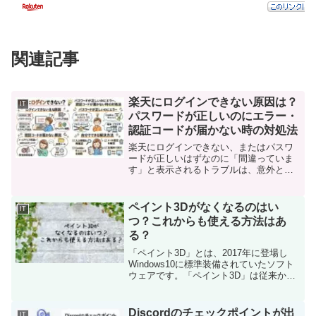
関連記事
楽天にログインできない原因は？
IT
パスワードが正しいのにエラー・
認証コードが届かない時の対処法
楽天にログインできない、またはパスワ
ードが正しいはずなのに「間違っていま
す」と表示されるトラブルは、意外と多
くの人が経験しています。さらに、パス
ワード再設定をしようとしても認証コー
ドが届かないと、手続きが進まず困って
ペイント3Dがなくなるのはい
IT
しまいますよね。このよう...
つ？これからも使える方法はあ
る？
「ペイント3D」とは、2017年に登場し
Windows10に標準装備されていたソフト
ウェアです。「ペイント3D」は従来から
ある「ペイント」の進化形として提供さ
れ始め、一時は後者を置き換える存在と
目されていました。しかし、その計画は
Discordのチェックポイントが出
IT