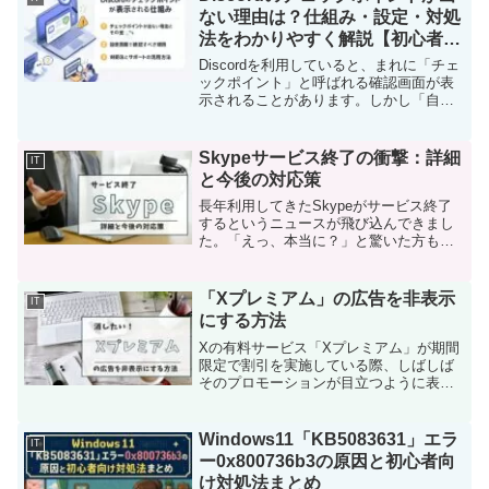
途中で中止...
ない理由は？仕組み・設定・対処
法をわかりやすく解説【初心者向
け】
Discordを利用していると、まれに「チェ
ックポイント」と呼ばれる確認画面が表
示されることがあります。しかし「自分
のアカウントでもチェックポイントを見
たいのに出ない」「どの設定を触れば見
られるの？」と疑問に感じる人も少なく
Skypeサービス終了の衝撃：詳細
IT
ありません。結論...
と今後の対応策
長年利用してきたSkypeがサービス終了
するというニュースが飛び込んできまし
た。「えっ、本当に？」と驚いた方も多
いのではないでしょうか。Skypeは2000
年代からオンライン通話の代名詞とも言
える存在でしたが、ついに約20年の歴史
「Xプレミアム」の広告を非表示
IT
に幕を下ろ...
にする方法
Xの有料サービス「Xプレミアム」が期間
限定で割引を実施している際、しばしば
そのプロモーションが目立つように表示
されます。多くのXユーザーにとって、こ
の広告は必要以上に頻繁であり、情報を
既に把握しているために「もう十分だ」
Windows11「KB5083631」エラ
IT
と感じることがあるで...
ー0x800736b3の原因と初心者向
け対処法まとめ