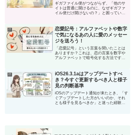
ギガファイル便がつながらず、「他のサ
イトは普通に開けるのに、なぜギガファ
イル便だけ開けないの？」と困っていま
せんか。このような場合は、インターネ
ット回線全体ではなく、ギガファイル便
側の障害やブラウザ、通信環境、共有
恋愛記号：アルファベットや数字
IT
URLの有効期限など、特定...
で気になるあの人に愛のメッセー
ジを送ろう！
「恋愛記号」という言葉を聞いたことは
ありますか？これは、恋の言葉を数字や
アルファベットで暗号化する方法です。
例えば「3edw」は「愛してる」、
「tq6me」は「片思い」という意味にな
ります。恋愛記号を利用すれば、少し恥
iOS26.3.1aはアップデートすべ
IT
ずかしい気持ちをかわい...
き？今すぐ更新するべき人と様子
見の判断基準
iOSのアップデート通知が来たとき、「す
ぐアップデートした方がいいのか、それ
とも様子を見るべきか」と迷った経験は
ありませんか？特に今回のiOS26.3.1aの
ような細かいアップデートは、何が変わ
ったのか分かりづらく、判断に悩む人も
多いはずで...