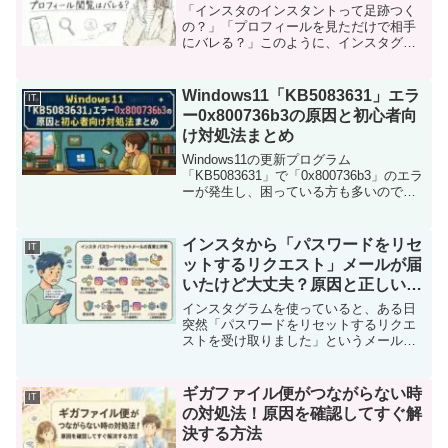
「インスタのインスタントって足跡つく
の？」「プロフィールを見ただけで相手
にバレる？」このように、インスタグラ
ムの閲覧履歴や通知機能について不安に
感じる人は多いです。特にストーリーや
DM機能は仕様が複雑で、「どこまで相手
Windows11「KB5083631」エラ
IT
に伝わるのかわからない...
ー0x800736b3の原因と初心者向
け対処法まとめ
Windows11の更新プログラム
「KB5083631」で「0x800736b3」のエラ
ーが発生し、困っている方も多いのでは
ないでしょうか。特に、リカバリーを試
しても改善しない場合、「PCが壊れたの
では」と不安になってしまいますよね。
インスタから「パスワードをリセ
IT
しかし...
ットするリクエスト」メールが届
いたけど大丈夫？原因と正しい対
処法を解説
インスタグラムを使っていると、ある日
突然「パスワードをリセットするリクエ
ストを受け取りました」というメールが
届き、不安になった経験がある方も多い
のではないでしょうか。自分では何もし
ていないのに届く通知は、「誰かに狙わ
ギガファイル便がつながらない時
IT
れているのでは」「リンク...
の対処法！原因を確認してすぐ解
決する方法