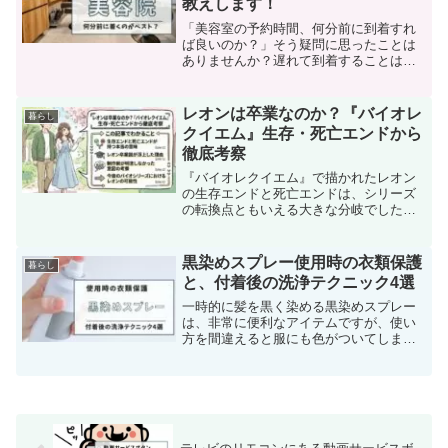
教えします！
「美容室の予約時間、何分前に到着すれ
ば良いのか？」そう疑問に思ったことは
ありませんか？遅れて到着することはも
ちろん避けるべきですが、逆に早く着き
過ぎることも場合によっては迷惑となる
ことがあります。特に、15分前に到着す
レオンは卒業なのか？『バイオレ
暮らし
ると「少し早過ぎるので...
クイエム』生存・死亡エンドから
徹底考察
『バイオレクイエム』で描かれたレオン
の生存エンドと死亡エンドは、シリーズ
の転換点ともいえる大きな分岐でした。
プレイ後に「レオンは卒業なのでは？」
と感じた方も多いのではないでしょう
か。本記事では、その演出の意味やシリ
黒染めスプレー使用時の衣類保護
暮らし
ーズ全体の流れを踏まえなが...
と、付着後の洗浄テクニック4選
一時的に髪を黒く染める黒染めスプレー
は、非常に便利なアイテムですが、使い
方を間違えると服にも色がついてしまう
ことがあります。この記事では、黒染め
スプレーを使う際に衣類を守る方法と、
万が一服にスプレーが付着してしまった
場合の洗浄方法を紹介しま...