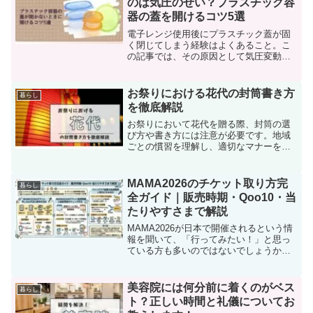
のは気圧のせい？プラスチック容
器の蓋を開けるコツ5選
電子レンジ使用後にプラスチック蓋が固
く閉じてしまう経験はよくあること。こ
の記事では、その原因として気圧変動や
蓋と容器の間に異物が挟まることを挙
げ、困った時に役立つ開け方のテクニッ
クを紹介しています。加熱時の注意点
お祭りにおける花代の封筒書き方
暮らし
や、電子レンジ対応の容器の選び方、過
を徹底解説
度な加熱を避ける方法など、蓋の固着を
防ぐためのアドバイスも提供。日々のち
お祭りにおいて花代を贈る際、封筒の選
ょっとした注意で快適なキッチンライフ
び方や書き方には注意が必要です。地域
を送るためのヒントが満載です。
ごとの慣習を理解し、適切なマナーを守
ることで、感謝の気持ちをしっかりと伝
えることができます。本記事では、花代
の意義や正しい封筒の書き方、選び方に
MAMA2026のチケット取り方完
暮らし
ついて詳しく解説します。...
全ガイド｜販売時期・Qoo10・当
たりやすさまで解説
MAMA2026が日本で開催されるという情
報を聞いて、「行ってみたい！」と思っ
ている方も多いのではないでしょうか。
しかし実際にチケットを取ろうとする
と、「どこで申し込むの？」「いつから
販売されるの？」「ファンクラブって有
美容院には何分前に着くのがベス
暮らし
利なの？」といった疑...
ト？正しい時間と礼儀についてお