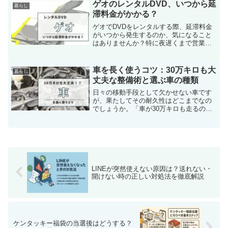
ャンセル枠を効果的に捕まえる方法と、
ゲオのレンタルDVD、いつから延
暮らし
その最適なタイミングにつ...
滞料金がかかる？
ゲオでDVDをレンタルする際、延滞料金
がいつから発生するのか、気になること
はありませんか？特に夜遅くまで営業す
る店舗の場合、延滞料金がどのタイミン
グで加算されるのかが分かりづらいです
よね。日付が変わると同時に料金が発生
車を長く使うコツ：30万キロも大
暮らし
するのか、それとも営業...
丈夫な整備術と選ぶ車の種類
日々の移動手段として欠かせない車です
が、果たしてその耐久性はどこまでなの
でしょうか。「車が30万キロも走るの
か」という疑問を持つ方は多いです。実
際に、最新の自動車技術の進歩と適切な
手入れにより、30万キロを超える長寿命
を達成することは現実的...
LINEが突然使えない原因は？送れない・
開けない時の正しい対処法を徹底解説
ケンタッキー福袋の当選後はどうする？