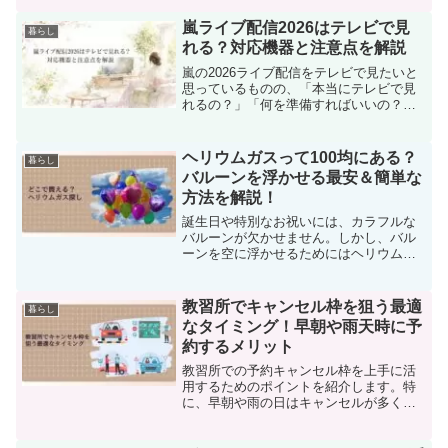
ズと形状を選ぶことが重要です。この記
事では、網戸の自己交換方法や、ホーム
嵐ライブ配信2026はテレビで見
暮らし
センターでの購入ポイント、専門業者に
れる？対応機器と注意点を解説
依頼した場合の費用比較を紹介していま
す。正しいサイズの測り方から適切な網
嵐の2026ライブ配信をテレビで見たいと
戸の選び方、交換後の古い網戸の処分方
思っているものの、「本当にテレビで見
法まで、網戸交換に関する貴重な情報が
れるの？」「何を準備すればいいの？」
満載です。自分で網戸を交換する際の参
と不安になっている人も多いのではない
考にしてください。
でしょうか。特にライブ配信は通常の動
画視聴とは違い、配信サイトごとに対応
ヘリウムガスって100均にある？
暮らし
機器や接続方法が異な...
バルーンを浮かせる最安＆簡単な
方法を解説！
誕生日や特別なお祝いには、カラフルな
バルーンが欠かせません。しかし、バル
ーンを空に浮かせるためにはヘリウムガ
スが必要です。この記事では、コストパ
フォーマンス良くヘリウムガスを手に入
れる方法を紹介します。ダイソーやトイ
教習所でキャンセル枠を狙う最適
暮らし
ザらス、ドン・キホーテ、東急ハンズな
なタイミング！早朝や雨天時に予
ど、さまざまな場所で購入可能ですが、
約するメリット
経済的にお得な選択肢も解説していま
す。バルーンを使った装飾を計画してい
教習所での予約キャンセル枠を上手に活
るなら、この情報は必見です。
用するためのポイントを紹介します。特
に、早朝や雨の日はキャンセルが多くな
ることが知られておらず、チャンスと言
えるでしょう。本記事では、教習所でキ