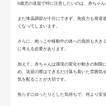
0歳児の送迎で特に注意したいのは、赤ちゃん
C
h
a
まだ体温調節が十分にできず、免疫力も発達
t
くなってしまいます。
G
P
T
さらに、抱っこや移動中の体への負担も大き
:
に考える必要があります。
加えて、赤ちゃんは環境の変化や動きの制限
め、送迎の際はできるだけ落ち着いた雰囲気
気を配ることが大切です。
焦らずにゆったりとした気持ちで、何より安