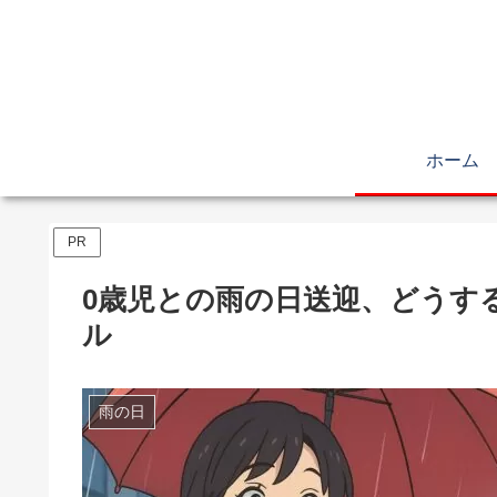
ホーム
PR
0歳児との雨の日送迎、どうす
ル
雨の日