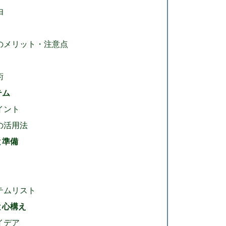
由
のメリット・注意点
術
テム
イント
の活用法
と準備
テムリスト
と心構え
イデア