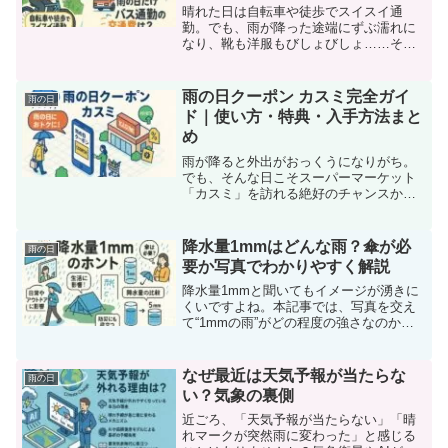
晴れた日は自転車や徒歩でスイスイ通
勤。でも、雨が降った途端にずぶ濡れに
なり、靴も洋服もびしょびしょ……そん
な経験、ありませんか？「せめて雨の日
くらいはバスを使いたい。でも、その都
度交通費が出るのか不安…」という声は
雨の日クーポン カスミ完全ガイ
雨の日
多く、実はこの問題、知らな...
ド｜使い方・特典・入手方法まと
め
雨が降ると外出がおっくうになりがち。
でも、そんな日こそスーパーマーケット
「カスミ」を訪れる絶好のチャンスかも
しれません。実はカスミでは、“雨の日限
定”で使える特別なクーポンが配信されて
いるのをご存じでしょうか？この「雨の
降水量1mmはどんな雨？傘が必
雨の日
日クーポン」を活用す...
要か写真でわかりやすく解説
降水量1mmと聞いてもイメージが湧きに
くいですよね。本記事では、写真を交え
て“1mmの雨”がどの程度の強さなのかを
解説。外出時に傘が必要かどうか、服装
の目安も紹介します。
なぜ最近は天気予報が当たらな
雨の日
い？気象の裏側
近ごろ、「天気予報が当たらない」「晴
れマークが突然雨に変わった」と感じる