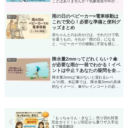
ことはありませんか？気象衛星やAIが発
達しているのに、なぜ予報が外れること
があるのか――。実はその背景には、大
気の変化スピードの加速や地球規模の気
雨の日のベビーカー×電車移動は
雨の日
候変動といった複雑な要...
これで安心！必要な準備と便利グ
ッズまとめ
赤ちゃんとのお出かけは、それだけで気
を遣うもの。それが「雨の日」になる
と、ベビーカーでの移動に不安を感じる
ママやパパは少なくありません。「ベビ
ーカーで電車に乗っても大丈夫？」「レ
インカバーや荷物、どうやって管理すれ
降水量2mmってどれくらい？傘
雨の日
ばいいの？」「雨の日の服装...
が必要な雨か一発でわかる！イベ
ントは中止？あなたの疑問を全て
解決します！
降水量2mmは“傘がないと濡れるレベ
ル”の雨。本記事では、降水量2mmの具体
的なイメージ、傘やレインコートの必要
性、外出時の注意点をわかりやすくまと
めました。
「もっちゅりん・きなこ」売り切れ対策
完全ガイド！レジ対応から裏ワザ入手法
まで徹底解説