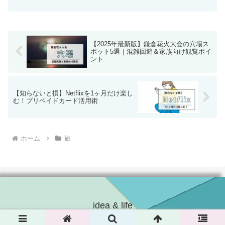
景」からの眺望は圧巻で、2025年も多く
の旅行者が訪れることが予想されていま
す。例年の見頃は10月下旬〜11月中旬
で、2025年は11...
【2025年最新版】鎌倉花火大会の穴場ス
ポット5選｜混雑回避＆家族向け観覧ポイ
ント
【知らないと損】Netflixを1ヶ月だけ楽し
む！プリペイドカード活用術
ホーム
旅
idea & life
© 2024 idea & life.