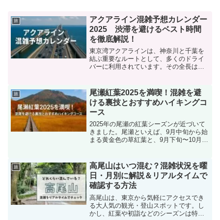
アクアライン混雑予想カレンダー
旅
2025 渋滞を避けるベスト時間
を徹底解説！
東京湾アクアラインは、神奈川と千葉を
結ぶ重要なルートとして、多くのドライ
バーに利用されています。その全長はお
よそ15kmに及び、海底トンネルと橋梁が
融合した壮大な構造で、東京湾を横断で
きる唯一の交通ルートとして観光・物流
尾瀬紅葉2025を満喫！混雑を避
旅
の両面で欠かせない存...
ける裏技とおすすめハイキングコ
ース
2025年の尾瀬の紅葉シーズンが近づいて
きました。尾瀬といえば、9月中旬から始
まる黄金色の草紅葉と、9月下旬〜10月上
旬にかけて彩られる木々の紅葉の二段階
の美しさで知られています。しかし、そ
の分観光客も集中しやすく、週末や祝日
高尾山はいつ混む？混雑状況を曜
旅
の尾瀬ヶ原や鳩...
日・月別に解説＆リアルタイムで
確認する方法
高尾山は、東京から気軽にアクセスでき
る大人気の観光・登山スポットです。し
かし、紅葉や初詣などのシーズンは特に