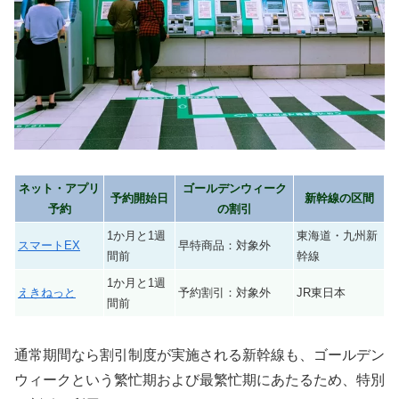
ネット・アプリ
ゴールデンウィーク
予約開始日
新幹線の区間
予約
の割引
1か月と1週
東海道・九州新
スマートEX
早特商品：対象外
間前
幹線
1か月と1週
えきねっと
予約割引：対象外
JR東日本
間前
通常期間なら割引制度が実施される新幹線も、ゴールデン
ウィークという繁忙期および最繁忙期にあたるため、特別