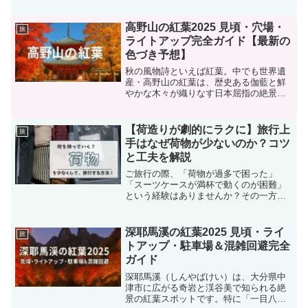
混雑が激しく、「行ってみたら人だらけ
で大変だった…」という声も少なくあり
ません。そこで本記事では、曜日や時間
高野山の紅葉2025 見頃・穴場・
旅
帯ごとの混雑傾向、シーズ...
ライトアップ完全ガイド【最新の
色づき予想】
秋の風物詩といえば紅葉。中でも世界遺
産・高野山の紅葉は、歴史ある伽藍と鮮
やかな木々が織りなす日本屈指の絶景で
す。この記事では、2025年の高野山紅葉
の見頃時期、混雑を避けるコツ、穴場ス
ポット、そしてライトアップ情報まで徹
【荷造りが劇的にラクに】旅行上
旅
底的に紹介します。ま...
手はなぜ荷物が少ないのか？コツ
と工夫を解説
ご旅行の際、「荷物が過多で困った」
「スーツケースが満杯で動くのが困難」
という経験はありませんか？その一方
で、驚くほど荷物を少なくして軽快に旅
する人々がいらっしゃいます。果たし
て、彼らはどのような工夫をしているの
深耶馬溪の紅葉2025 見頃・ライ
旅
でしょうか？荷物が少ない旅行者...
トアップ・駐車場＆混雑回避完全
ガイド
深耶馬溪（しんやばけい）は、大分県中
津市に広がる奇岩と渓谷美で知られる絶
景の紅葉スポットです。特に「一目八