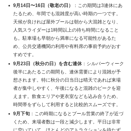
9月14日〜16日（敬老の日）
：この期間は3連休にあ
たるため、年間でも混雑度が高い時期の一つです。
天候が良ければ屋外プールは朝から大混雑となり、
人気スライダーは1時間以上の待ち時間になること
も。駐車場も早朝から満車になる可能性があるた
め、公共交通機関の利用や有料席の事前予約がおす
すめです。
9月23日（秋分の日）を含む連休
：シルバーウィーク
後半にあたるこの期間も、連休需要により混雑が予
想されます。特に秋分の日当日は晴天であれば来場
者が集中しやすく、午後になると混雑のピークを迎
えます。飲食エリアや更衣室なども込み合うため、
時間帯をずらして利用すると比較的スムーズです。
9月下旬
：この時期になるとプール営業の終了が近づ
くため、来場者数は一段と減少します。平日は非常
に空いていて、ほとんどのアトラクションを待たず