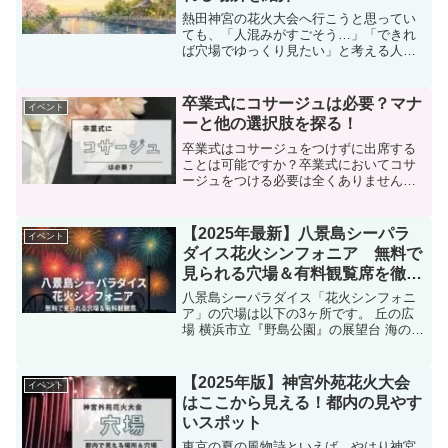
熱田神宮の花火大会へ行こうと思ってい
ても、「人混みがすごそう…」「できれ
ば穴場でゆっくり見たい」と考える人は
かなり多いです。特に神宮前駅周辺や屋
台エリアは毎年かなり混雑するため、事
前に穴場スポットを知っておくだけで快
卒業式にコサージュは必要？マナ
イベント
適さが大きく変わります。...
ーと他の選択肢を探る！
卒業式はコサージュをつけずに出席する
ことは可能ですか？卒業式においてコサ
ージュをつける必要は全くありません！
式典に参加する際、スーツとコサージュ
が一般的なスタイルとされていることは
広く知られています。しかし、「動き回
【2025年最新】八景島シーパラ
イベント
る中で位置がずれてストレ...
ダイス花火シンフォニア 無料で
見られる穴場＆有料観覧席を徹底
解説！
八景島シーパラダイス「花火シンフォニ
ア」の穴場は以下の3ヶ所です。 丘の広
場 横浜市立『野島公園』の展望台 海の公
園他のサイトで紹介されている ベイマー
ケット前 アクアライドⅡ前で観覧するた
めにはチケット（ワンデーパスなど）が
【2025年版】神宮外苑花火大会
イベント
必要となります...
はここから見える！都内の見やす
いスポット
東京の夏の風物詩といえば、やはり神宮