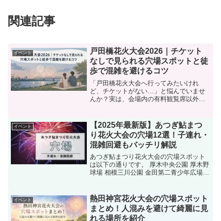
関連記事
戸田橋花火大会2026｜チケット
イベント
なしで見られる穴場スポットと徒
歩で混雑を避けるコツ
「戸田橋花火大会へ行ってみたいけれ
ど、チケットがない…」と悩んでいませ
んか？実は、会場内の有料観覧席以外に
も、花火を楽しめるスポットはいくつか
あります。ただし、人気の場所は年々混
雑しており、観覧場所だけでなくアクセ
【2025年最新版】あつぎ鮎まつ
イベント
ス方法や帰宅ルートまで考え...
り花火大会の穴場12選！子連れ・
混雑回避もバッチリ解説
あつぎ鮎まつり花火大会の穴場スポット
は以下の通りです。 厚木中央公園 厚木野
球場 相模三川公園 金田第二青少年広場
アツギトレリス 厚木バスセンター屋上 海
老名駅市役所駐車場 海老名駅ビナウォー
ク通路 ららぽーと海老名 旭スポーツ広場
熱田神宮花火大会の穴場スポット
イベント
新小...
まとめ！人混みを避けて綺麗に見
れる場所を紹介