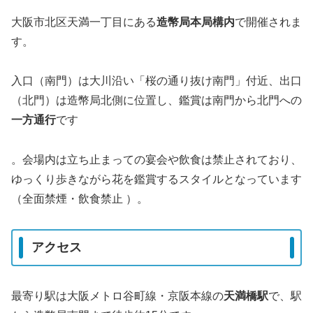
大阪市北区天満一丁目にある
造幣局本局構内
で開催されま
す。
入口（南門）は大川沿い「桜の通り抜け南門」付近、出口
（北門）は造幣局北側に位置し、鑑賞は南門から北門への
一方通行
です
。会場内は立ち止まっての宴会や飲食は禁止されており、
ゆっくり歩きながら花を鑑賞するスタイルとなっています
（全面禁煙・飲食禁止 ）。
アクセス
最寄り駅は大阪メトロ谷町線・京阪本線の
天満橋駅
で、駅