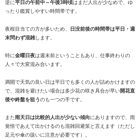
逆に
平日の午前中～午後3時頃
はまだ人出が少なめで、ゆ
ったり鑑賞しやすい時間帯です。
夜桜目当ての方が多いため、
日没前後の時間帯は平日・週
末問わず混雑
します。
特に
金曜日夜
は週末前ということもあり、仕事終わりの
人々で大変混み合います。
満開で天気の良い日は平日でも多くの人が詰めかけますの
で、混雑を避けたい場合は多少花の咲き具合が早い
開花直
後や終盤を狙う
のも一つの手です。
また
雨天日は比較的人出が少ない傾向
にありますので、雨
覚悟であえて出かけるのも混雑回避策と言えます（ただし
足元や傘の扱いに注意が必要です）。