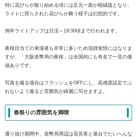
特に花びらが散り始める頃には足元一面が桜絨毯となり、
ライトに照らされた花びらが舞う様子は幻想的です。
例年ライトアップは日没～19:30頃まで行われます。
夜桜目当ての来場者も非常に多いため混雑覚悟にはなりま
すが、「大阪造幣局の夜桜」は全国的にも有名で一見の価
値ありです。
写真を撮る場合はフラッシュをOFFにし、高感度設定でぶ
れないよう撮ると雰囲気が綺麗に写せますよ。
春祭りの雰囲気を満喫
通り抜け期間中、造幣局周辺は花見客と屋台でたいへんな