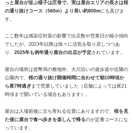
っと屋台が並ぶ様子は圧巻で、実は屋台エリアの長さは桜
の通り抜けコース（560m）より長い約800m
にも及びま
す。
ここ数年は感染症対策の影響で出店数や営業日が縮小傾向
でしたが、2023年以降は徐々に活気を取り戻しつつあ
り、
2025年も例年通り屋台の出店が予定
されています。
屋台の場所は造幣局の敷地外、大川沿いの遊歩道や近隣の
公園内で、
桜の通り抜け開催時間に合わせて朝10時頃か
ら夜7時過ぎ
まで営業していました（店舗によっては夜21
時頃まで開いている場合もあります）。
屋台は入場前後に立ち寄れる位置にありますので、
桜を見
た後に屋台で食べ歩きを楽しんで帰る
のが定番コースにな
っています。