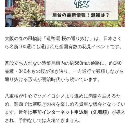
大阪の春の風物詩「造幣局 桜の通り抜け」は、日本さく
ら名所100選にも選ばれた全国有数の花見イベントです。
普段立ち入れない造幣局構内の約560mの通路に、約140
品種・340本もの桜が咲き誇り、一方通行で観桜しながら
通り抜ける形式が明治時代から続いています。
八重桜が中心でソメイヨシノより遅めに満開を迎えるた
め、関西では遅咲きの桜を楽しめる貴重な機会となってい
ます。近年は
事前インターネット申込制（先着順）
が導入
され、予約なしでは入場できません。