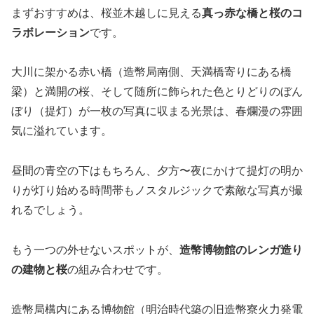
まずおすすめは、桜並木越しに見える
真っ赤な橋と桜のコ
ラボレーション
です。
大川に架かる赤い橋（造幣局南側、天満橋寄りにある橋
梁）と満開の桜、そして随所に飾られた色とりどりのぼん
ぼり（提灯）が一枚の写真に収まる光景は、春爛漫の雰囲
気に溢れています。
昼間の青空の下はもちろん、夕方〜夜にかけて提灯の明か
りが灯り始める時間帯もノスタルジックで素敵な写真が撮
れるでしょう。
もう一つの外せないスポットが、
造幣博物館のレンガ造り
の建物と桜
の組み合わせです。
造幣局構内にある博物館（明治時代築の旧造幣寮火力発電