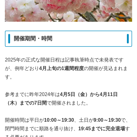
開催期間・時間
2025年の正式な開催日程は記事執筆時点で未発表です
が、例年どおり
4月上旬の1週間程度
の開催が見込まれま
す。
参考までに昨年2024年は
4月5日（金）から4月11日
（木）までの7日間
で開催されました。
開催時間は平日が
10:00～19:30
、土日が
9:00～19:30
で、
閉門時間までに順路を通り抜け、
19:45までに完全退場
す