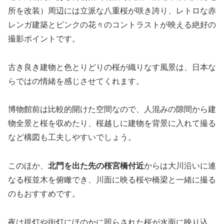
所を改装）周辺には立派な八重桜が咲き誇り、レトロな赤
レンガ建築とピンクの花々のコントラストが映える絶好の
撮影ポイントです。
古き良き建物と色とりどりの桜が織りなす風景は、日本な
らではの情緒を感じさせてくれます。
博物館前は比較的開けた空間なので、人混みの隙間から建
物全景と桜を収めたり、桜越しに建物を背景に入れて撮る
など構図も工夫しやすいでしょう。
このほか、
北門を出た先の桜宮橋付近
からは大川沿いに連
なる桜並木を俯瞰でき、川面に映る桜や橋梁と一緒に撮る
のもおすすめです。
夜は提灯や街灯にほのかに照らされた桜が水面に映り込