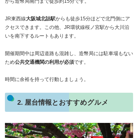
から造幣局南門まで徒歩約15分です。
JR東西線
大阪城北詰駅
からも徒歩15分ほどで北門側にア
クセスできます。この他、JR環状線桜ノ宮駅から大川沿
いを南下するルートもあります。
開催期間中は周辺道路も混雑し、造幣局には駐車場もない
ため
公共交通機関の利用が必須
です。
時間に余裕を持って行動しましょう。
2. 屋台情報とおすすめグルメ