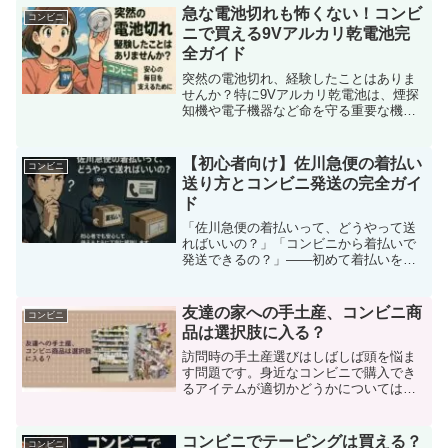
ではないでしょうか。実は、多くのコン
急な電池切れも怖くない！コンビ
コンビニ
ビニ店舗ではピアスの着用...
ニで買える9Vアルカリ乾電池完
全ガイド
突然の電池切れ、経験したことはありま
せんか？特に9Vアルカリ乾電池は、煙探
知機や電子機器など命を守る重要な機器
に使われることも多く、急なトラブル時
にすぐ手に入らないと非常に困ります。
そんな時に強い味方となるのが、全国ど
【初心者向け】佐川急便の着払い
コンビニ
こでも気軽に立ち寄れる...
送り方とコンビニ発送の完全ガイ
ド
「佐川急便の着払いって、どうやって送
ればいいの？」「コンビニから着払いで
発送できるの？」――初めて着払いを利
用する方にとって、こんな疑問は当然で
す。送料を送り主ではなく受取人が負担
する着払いは、取引やギフトの際に便利
友達の家への手土産、コンビニ商
コンビニ
なサービスですが、正しい...
品は選択肢に入る？
訪問時の手土産選びはしばしば頭を悩ま
す問題です。身近なコンビニで購入でき
るアイテムが適切かどうかについては意
見が分かれますが、選ぶ商品が良質なも
のであれば、一般的には問題ないとされ
ています。質の高い商品を選べば、友達
コンビニでテーピングは買える？
コンビニ