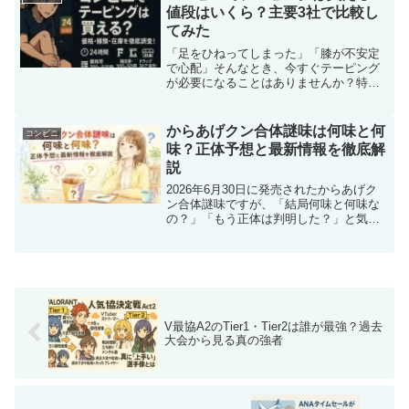
も喜んでくれるでしょう。...
値段はいくら？主要3社で比較し
てみた
「足をひねってしまった」「膝が不安定
で心配」そんなとき、今すぐテーピング
が必要になることはありませんか？特に
夜間や休日、薬局やスポーツショップが
閉まっているときには、24時間営業のコ
ンビニが頼りになる存在です。しかし実
からあげクン合体謎味は何味と何
コンビニ
際のところ、コンビニで...
味？正体予想と最新情報を徹底解
説
2026年6月30日に発売されたからあげク
ン合体謎味ですが、「結局何味と何味な
の？」「もう正体は判明した？」と気に
なって調べている人も多いのではないで
しょうか。発売直後からSNSではさまざ
まな予想が投稿されており、「レッド味
では？」「ガーリ...
V最協A2のTier1・Tier2は誰が最強？過去
大会から見る真の強者