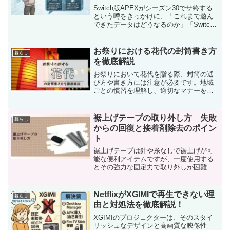
Switch版APEXがシーズン30でサ終する
という噂をきっかけに、「これまで遊ん
できたデータはどうなるのか」「Switch2
に移行したら課金やスキンは消えないの
か」と不安を感じている人は多いはずで
す。結論から言うと、現時点でSwitch
お祭りにおける花代の封筒書き方
暮らし
版...
を徹底解説
お祭りにおいて花代を贈る際、封筒の選
び方や書き方には注意が必要です。地域
ごとの慣習を理解し、適切なマナーを守
ることで、感謝の気持ちをしっかりと伝
えることができます。本記事では、花代
の意義や正しい封筒の書き方、選び方に
裾上げテープの取り外し方 失敗
暮らし
ついて詳しく解説します。...
からの回復と接着剤除去のポイン
ト
裾上げテープは針や糸なしで裾上げが可
能な便利アイテムですが、一度使用する
とその強力な固定力で取り外しが困難に
なることがあります。この記事では、裾
上げテープをスマートに取り外す方法
や、接着剤をキレイに除去するコツを紹
NetflixがXGIMIで再生できない理
暮らし
介しています。
由と対処法を徹底解説！
XGIMIのプロジェクターは、そのスタイ
リッシュなデザインと高画質な映像性