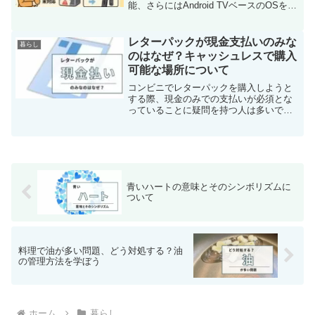
能、さらにはAndroid TVベースのOSを搭
載している点から、多くの家庭用シアタ
ー愛好者や出張用プレゼンテーション機
器として高い人気を集めています。しか
レターパックが現金支払いのみな
暮らし
し、その便...
のはなぜ？キャッシュレスで購入
可能な場所について
コンビニでレターパックを購入しようと
する際、現金のみでの支払いが必須とな
っていることに疑問を持つ人は多いでし
ょう。「なぜ現金だけで買う必要がある
のだろう？」と考えることは自然なこと
です。キャッシュレス決済が日常的にな
っている今、この制約は不...
青いハートの意味とそのシンボリズムに
ついて
料理で油が多い問題、どう対処する？油
の管理方法を学ぼう
ホーム
暮らし