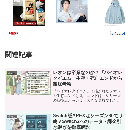
関連記事
レオンは卒業なのか？『バイオレ
暮らし
クイエム』生存・死亡エンドから
徹底考察
『バイオレクイエム』で描かれたレオン
の生存エンドと死亡エンドは、シリーズ
の転換点ともいえる大きな分岐でした。
プレイ後に「レオンは卒業なのでは？」
と感じた方も多いのではないでしょう
か。本記事では、その演出の意味やシリ
Switch版APEXはシーズン30でサ
暮らし
ーズ全体の流れを踏まえなが...
終？Switch2へのデータ・課金引
き継ぎを徹底解説