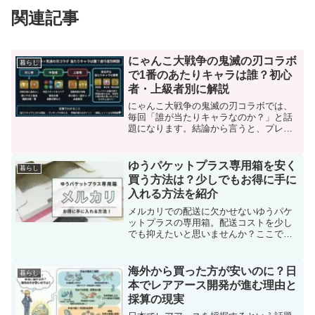
関連記事
にゃんこ大戦争の鬼滅の刃コラボ
暮らし
で1番のあたりキャラは誰？初心
者・上級者別に解説
にゃんこ大戦争の鬼滅の刃コラボでは、
毎回「誰が当たりキャラなのか？」と話
題になります。結論から言うと、プレイ
ヤーの進行度によって評価は変わるもの
の、総合的に見て「引けたら当たり」と
言われやすいキャラは存在します。本記
ゆうパケットプラス専用箱を安く
暮らし
事では、ネット上の評価や...
買う方法は？少しでもお得に手に
入れる方法を紹介
メルカリでの配送に欠かせないゆうパケ
ットプラスの専用箱。配送コストを少し
でも抑えたいと思いませんか？ここで
は、その節約術について詳しく解説しま
す。まずはっきりさせておきたいのは、
ゆうパケットプラスの専用箱を格安で入
海外から買った方が安いのに？日
暮らし
手する確実な方法は残念なが...
本でレアアース開発が進む理由と
採算の現実