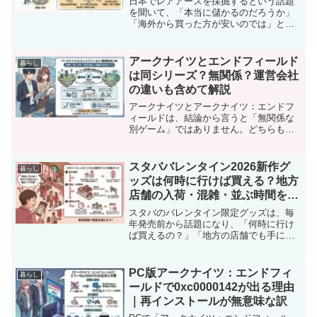
日本でレアアースを採掘するという話題
を聞いて、「本当に儲かるのだろうか」
「海外から買った方が安いのでは」と疑
問に思う方は多いのではないでしょう
か。レアアースは電気自動車や半導体な
ど、私たちの生活を支える最先端技術に
アークナイツとエンドフィールド
暮らし
欠かせない資源ですが、日本...
は同シリーズ？無関係？運営会社
の違いも含めて解説
アークナイツとアークナイツ：エンドフ
ィールドは、結論から言うと「無関係な
別ゲーム」ではありません。どちらも同
じ開発元が手がける同一IPの作品であ
り、世界観や思想の根底には共通点があ
ります。ただし、エンドフィールドはア
スタババレンタイン2026新作グ
暮らし
ークナイツの正統な続編で...
ッズは何時に行けば買える？地方
店舗の入荷・混雑・並ぶ時間を解
説
スタバのバレンタイン限定グッズは、毎
年発売前から話題になり、「何時に行け
ば買えるの？」「地方の店舗でも手に入
る？」といった不安の声が多く聞かれま
す。特に初めてグッズ購入に挑戦する方
にとっては、混雑状況や並ぶ時間の目安
PC版アークナイツ：エンドフィ
暮らし
が分からず、行動に踏み切...
ールドで0xc0000142が出る理由
｜再インストールが無意味な訳