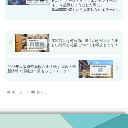
PCで「アークナイツ：エンドフィール
ド」を起動しようとした際に、
0xc0000142という見慣れないエラーが表
示されると、「ゲームが壊れているので
は？」と不安になります。しかし、この
エラーの多くはゲーム自体の問題ではな
く、WindowsやP...
美容院には何分前に着くのがベスト？正
しい時間と礼儀についてお教えします！
2025年大阪造幣局桜の通り抜け 屋台の最
新情報！混雑は？前もってチェック！
ホーム
暮らし