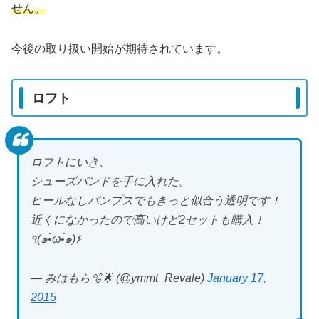
せん。
今後の取り扱い開始が期待されています。
ロフト
ロフトにいき、
シューズバンドを手に入れた。
ヒールなしパンプスでもきっと似合う透明です！
近くになかったので高いけど2セットも購入！
٩(๑•̀ω•́๑)۶
— みはもら🫧🌟 (@ymmt_Revale)
January 17,
2015