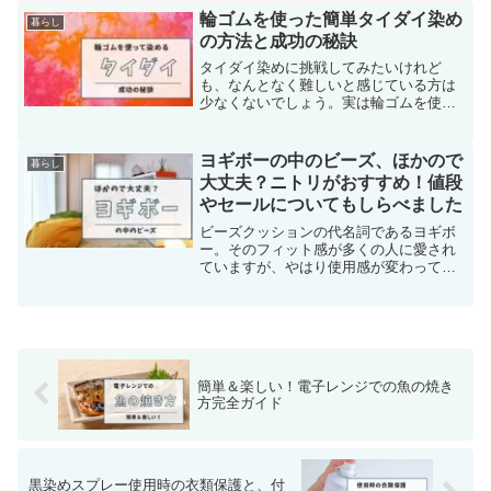
に、駅全体が溢れかえるような状況はあ
輪ゴムを使った簡単タイダイ染め
暮らし
まり見かけません。その違いは...
の方法と成功の秘訣
タイダイ染めに挑戦してみたいけれど
も、なんとなく難しいと感じている方は
少なくないでしょう。実は輪ゴムを使う
ことで、誰でも簡単に美しい染め上がり
を実現できるんです。この記事では、初
心者でも手軽に挑戦できるタイダイ染め
ヨギボーの中のビーズ、ほかので
暮らし
の方法と、輪ゴムを活用した...
大丈夫？ニトリがおすすめ！値段
やセールについてもしらべました
ビーズクッションの代名詞であるヨギボ
ー。そのフィット感が多くの人に愛され
ていますが、やはり使用感が変わってく
ると補充が必要になります。特筆すべき
は、ヨギボーの補充ビーズを他社製品で
代用できるという点。ビーズクッション
特有の心地よいサポート力...
簡単＆楽しい！電子レンジでの魚の焼き
方完全ガイド
黒染めスプレー使用時の衣類保護と、付