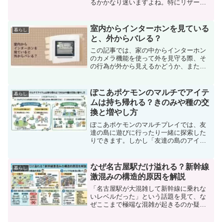
るかかなり迷いますよね。特にリザード
ン、バンギラス、ピカチュウ、ルカリ
オ、カビゴンのように人気も個性もある
ポケモンが候補に入っていると、なおさ
室内からインターホンを見ている
暮らし
ら簡単には決めにくいもので...
と、外からバレる？
この記事では、家の中からインターホン
のカメラ機能を使って外を見守る際、そ
の行為が外から見えるかどうか、また室
内の音が外に漏れるかどうかについて詳
しく解説しています。さらに、留守を装
う際に気を付けるべき光の漏れや音の対
ぽこあポケモンのマルチでアイテ
暮らし
策も紹介しています。
ムは持ち帰れる？きのみや種の交
換と増やし方
ぽこあポケモンのマルチプレイでは、友
達の島に遊びに行ったり一緒に探索した
りできます。しかし「友達の島のアイテ
ムは持ち帰れるの？」「きのみや種は交
換できる？」と疑問に思う人も多いので
はないでしょうか。実際には、マルチプ
なぜ名古屋駅だけ溢れる？新幹線
暮らし
レイでは資源の扱いにいく...
激混みの構造的原因を解説
「名古屋駅が大混雑して新幹線に乗れな
いレベルだった」という話題を見て、な
ぜここまで極端な混雑が起きるのか疑問
に思った方も多いのではないでしょう
か。東京駅や新大阪駅でも人は多いの