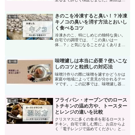
本の伝統的な発酵食品であり、豊富な栄
養素を持つ健康食品です。一方、牛乳は
動物性タンパク質やカルシウムが豊富な
きのこを冷凍すると臭い！？冷凍
食べ物
飲み物です。この二つを組...
キノコの臭いを消す方法とおいし
く食べるコツ
冷凍きのこ、特にしめじの独特な臭い。
自宅での調理では、「この臭いは一
体…？」と気になることがよくありま
す。冷凍しめじは解凍すると臭みが増す
ことがあるため、食欲を損なうことがあ
ります。しかし、驚くことに、冷凍きの
味噌濾しは本当に必要？使いこな
食べ物
この臭みを消せる方法は意外にシ...
しのコツと粒残しの対応法
味噌汁作りの際に味噌を濾すかどうかは
家庭や地域によって意見が分かれるテー
マです。。この記事では、味噌濾し器の
必要性、濾し器を使った美味しい味噌汁
の作り方、粒を残す方法などを紹介して
います。
フライパン・オーブンでのロース
食べ物
トチキンの温め方や、トースター
とレンジの違いを比較
クリスマスに多くの食卓を彩るロースト
チキン。自宅で楽しむ際に、お店からよ
く「電子レンジで温めてください」と聞
かされますが、実は注意が必要です。な