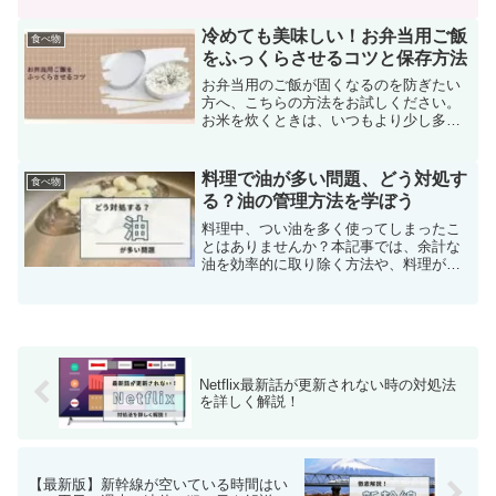
ぜなら、電子レンジで高温加熱すると、
肉の水分が蒸発し、ローストチキンが乾
冷めても美味しい！お弁当用ご飯
食べ物
燥して「パサパサ」の食感...
をふっくらさせるコツと保存方法
お弁当用のご飯が固くなるのを防ぎたい
方へ、こちらの方法をお試しください。
お米を炊くときは、いつもより少し多め
に水を加えてください。お弁当は冷蔵庫
に入れずに保管しましょう。炊きたての
ご飯を冷凍保存しておくと便利です。こ
料理で油が多い問題、どう対処す
食べ物
れらの方法が、ご飯が固く...
る？油の管理方法を学ぼう
料理中、つい油を多く使ってしまったこ
とはありませんか？本記事では、余計な
油を効率的に取り除く方法や、料理が油
っぽくならないようにするための工夫に
ついて解説します。さらに、オイルスプ
レーを使って油の量を正確に調整する技
術も紹介します。油を上手...
Netflix最新話が更新されない時の対処法
を詳しく解説！
【最新版】新幹線が空いている時間はい