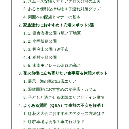
スムーズな帰り方とアクセス分散の工夫
あると便利な持ち物＆子連れ対策グッズ
周囲への配慮とマナーの基本
家族連れにおすすめ！穴場スポット5選
1. 鎌倉海潜公園（坂ノ下地区）
2. 小坪飯島公園
3. 押突山公園（途子市）
4. 稲村ヶ崎公園
5. 湘南モノレール沿線の高台
花火前後に立ち寄りたい食事店＆休憩スポット
展示・海の家の出店エリア
混雑回避におすすめの食事店・カフェ
子どもと過ごせる休憩エリアとトイレ事情
よくある質問（Q&A）で事前の不安を解消！
Q 花火大会におすすめのアクセス方法は？
Q 駐車場はある？車で行ける？