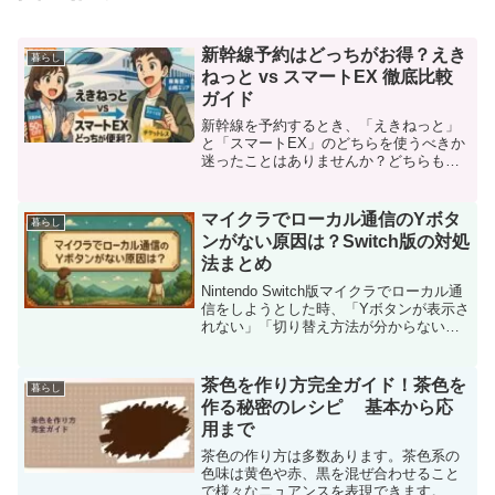
新幹線予約はどっちがお得？えき
暮らし
ねっと vs スマートEX 徹底比較
ガイド
新幹線を予約するとき、「えきねっと」
と「スマートEX」のどちらを使うべきか
迷ったことはありませんか？どちらも便
利なオンライン予約サービスですが、対
応エリアや割引制度、使いやすさ、そし
て予約後の変更やキャンセルの柔軟性に
マイクラでローカル通信のYボタ
暮らし
は意外と大きな違いがあ...
ンがない原因は？Switch版の対処
法まとめ
Nintendo Switch版マイクラでローカル通
信をしようとした時、「Yボタンが表示さ
れない」「切り替え方法が分からない」
と困ってしまう人はかなり多いです。特
にアップデート後は表示仕様が変わるこ
ともあり、以前は普通にできていた操作
茶色を作り方完全ガイド！茶色を
暮らし
が突然...
作る秘密のレシピ 基本から応
用まで
茶色の作り方は多数あります。茶色系の
色味は黄色や赤、黒を混ぜ合わせること
で様々なニュアンスを表現できます。