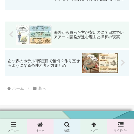
ません。特に、かなり前に使っていたケ
ースほど記憶が曖昧になり、本体も手元
に残っていないケースが多いでしょう。
ですが、機種が思い出せな...
海外から買った方が安いのに？日本でレ
アアース開発が進む理由と採算の現実
あつ森のホテル1部屋目で後悔？作り直せ
るようになる条件と考え方まとめ
ホーム
暮らし
idea & life
メニュー
ホーム
検索
トップ
サイドバー