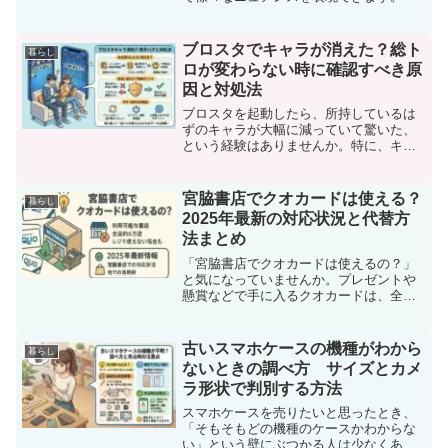
ブロスタでキャラが消えた？総ト
暮らし
ロが変わらない時に確認すべき原
因と対処法
ブロスタを起動したら、所持しているは
ずのキャラが大幅に減っていて驚いた、
という経験はありませんか。特に、キャ
ラが7体しか表示されない、70体近く消え
たように見えるといった状況は、強い不
安を感じやすいものです。しかし、総ト
宮脇書店でクオカードは使える？
暮らし
ロフィーが変わってい...
2025年最新の対応状況と代替方
法まとめ
「宮脇書店でクオカードは使えるの？」
と気になっていませんか。プレゼントや
懸賞などで手に入るクオカードは、全国
約6万店で使える便利なギフトカードで
す。しかし、どの書店で使えるのかは店
舗によって異なり、実際にレジで断られ
古いスマホケースの機種がわから
暮らし
てしまうケースもあります...
ないときの調べ方 サイズとカメ
ラ形状で判別する方法
スマホケースを売りたいと思ったとき、
「そもそもどの機種のケースかわからな
い」という壁にぶつかる人は少なくあり