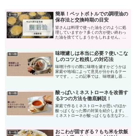
簡単！ペットボトルでの調理油の
食べ物
保存法と交換時期の目安
皆さんは料理で使った油をどのように処
理していますか？多くの方が使い終わっ
た油を捨ててしまうかもしれません。で
も、それはちょっともったいないですよ
ね。実は、その油、少なくとももう一度
は使うことができます。再利用したくな
味噌濾しは本当に必要？使いこな
食べ物
いですか？しかし、オイル...
しのコツと粒残しの対応法
味噌汁作りの際に味噌を濾すかどうかは
家庭や地域によって意見が分かれるテー
マです。。この記事では、味噌濾し器の
必要性、濾し器を使った美味しい味噌汁
の作り方、粒を残す方法などを紹介して
います。
酸っぱいミネストローネを改善す
食べ物
る3つの方法を徹底解説！
家庭で作るミネストローネが思いのほか
酸っぱくなった際の対策を紹介します。
ミネストローネが酸っぱくなる主な2つの
原因とそれに対する対策、美味しいミネ
ストローネのレシピについても詳しく解
説しています。
おこわが固すぎる？もち米を炊飯
食べ物