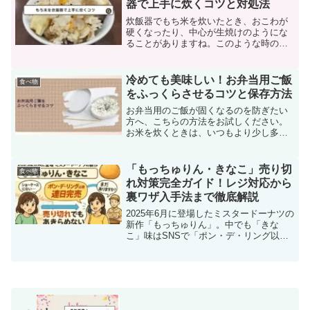
器で上手に炊くコツと対処法
炊飯器でもち米を炊いたとき、おこわが
硬くなったり、中心が生焼けのようにな
ることがありますね。このような時の対
処法はいくつかあります： もう一度炊飯
する 電子レンジで加熱する 他の料理にア
レンジするもち米を再炊飯するか、電子
冷めても美味しい！お弁当用ご飯
食べ物
レンジで加熱する際...
をふっくらさせるコツと保存方法
お弁当用のご飯が固くなるのを防ぎたい
方へ、こちらの方法をお試しください。
お米を炊くときは、いつもより少し多め
に水を加えてください。お弁当は冷蔵庫
に入れずに保管しましょう。炊きたての
ご飯を冷凍保存しておくと便利です。こ
「もっちゅりん・きなこ」売り切
食べ物
れらの方法が、ご飯が固く...
れ対策完全ガイド！レジ対応から
裏ワザ入手法まで徹底解説
2025年6月に登場したミスタードーナツの
新作「もっちゅりん」。中でも「きな
こ」味はSNSで「ポン・デ・リング以来
の衝撃」と称されるほどの大反響を呼
び、発売直後から連日完売が続いていま
す。開店直後に駆け込んでも「ショーケ
ースにない…」という...